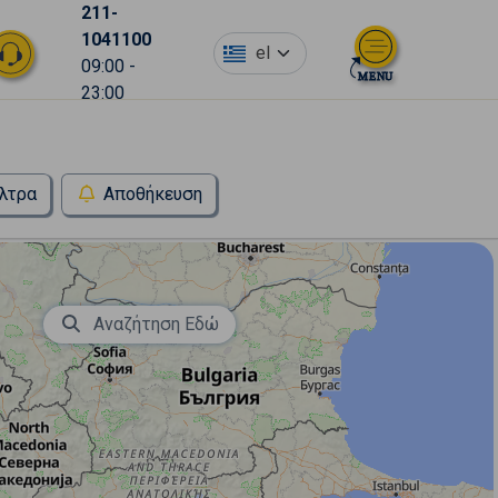
211-
1041100
el
09:00 -
23:00
λτρα
Αποθήκευση
Αναζήτηση Εδώ