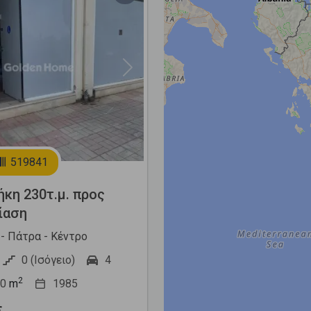
Next
519841
κη 230τ.μ. προς
ίαση
- Πάτρα - Κέντρο
0 (Ισόγειο)
4
2
0
m
1985