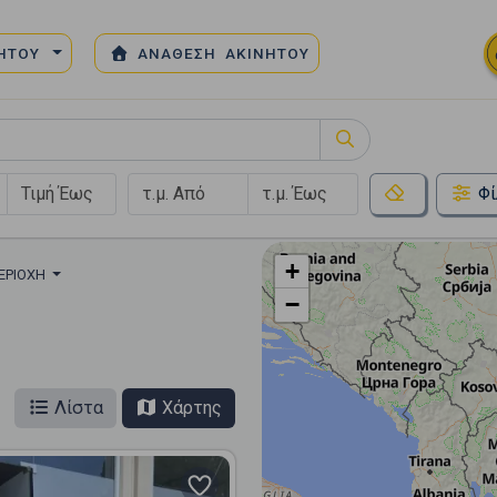
ΝΗΤΟΥ
ΑΝΑΘΕΣΗ ΑΚΙΝΗΤΟΥ
Φί
+
ΠΕΡΙΟΧΉ
−
Λίστα
Χάρτης