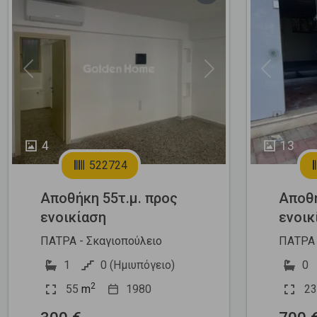
Previous
Next
Previous
4
13
522724
Αποθήκη 55τ.μ. προς
Αποθή
ενοικίαση
ενοικ
ΠΑΤΡΑ - Σκαγιοπούλειο
ΠΑΤΡΑ 
1
0 (Ημιυπόγειο)
0
2
55
m
1980
23