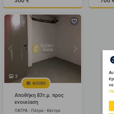
300 €
700 
Previous
Next
Αυ
3
έχ
403085
να
πε
Αποθήκη 83τ.μ. προς
ενοικίαση
ΠΑΤΡΑ - Πάτρα - Κέντρο