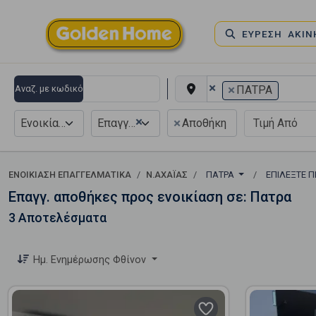
ΕΥΡΕΣΗ ΑΚΙ
×
×
Αναζ. με κωδικό
ΠΑΤΡΑ
×
×
Ενοικίαση
Επαγγελματικό
Αποθήκη
ΕΝΟΙΚΊΑΣΗ ΕΠΑΓΓΕΛΜΑΤΙΚΆ
Ν.ΑΧΑΪΑΣ
ΠΑΤΡΑ
ΕΠΙΛΈΞΤΕ 
Επαγγ. αποθήκες προς ενοικίαση σε: Πατρα
3 Αποτελέσματα
Ημ. Ενημέρωσης Φθίνον