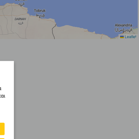
Leaflet
α
και