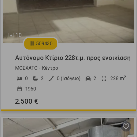
10
509430
Αυτόνομο Κτίριο 228τ.μ. προς ενοικίαση
ΜΟΣΧΑΤΟ - Κέντρο
2
0
2
0 (Ισόγειο)
2
228
m
1960
2.500 €