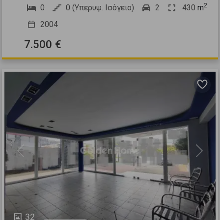
2
0
0 (Υπερυψ. Ισόγειο)
2
430
m
2004
7.500 €
Previous
Next
32