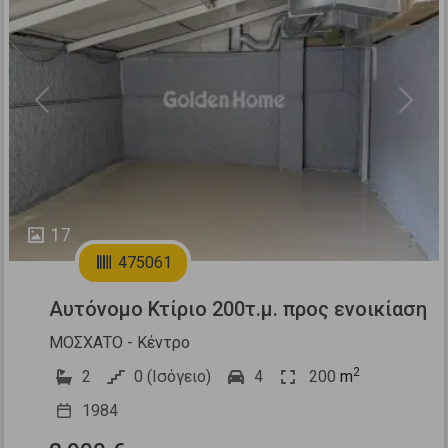
Previous
Next
17
475061
Αυτόνομο Κτίριο 200τ.μ. προς ενοικίαση
ΜΟΣΧΑΤΟ - Κέντρο
2
2
0 (Ισόγειο)
4
200
m
1984