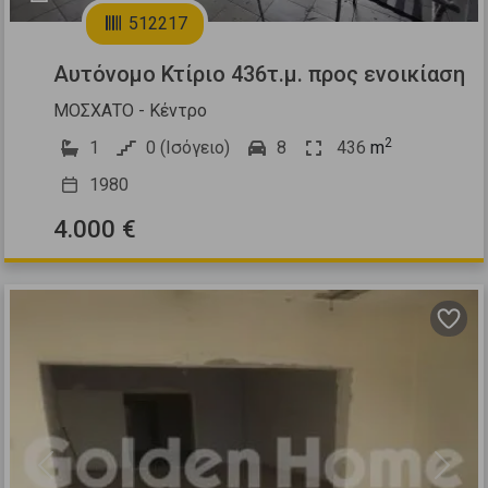
512217
Αυτόνομο Κτίριο 436τ.μ. προς ενοικίαση
ΜΟΣΧΑΤΟ - Κέντρο
2
1
0 (Ισόγειο)
8
436
m
1980
4.000 €
Previous
Next