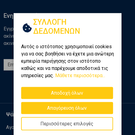
Ενημερωθείτε
ΣΥΛΛΟΓΗ
Εγγραφείτε στο newsletter της Golden Home για νέα
ΔΕΔΟΜΕΝΩΝ
ακίνητα, αναλύσεις και διάφορα θέματα της αγοράς
ακινήτων
Αυτός ο ιστότοπος χρησιμοποιεί cookies
για να σας βοηθήσει να έχετε μια ανώτερη
εμπειρία περιήγησης στον ιστότοπο
Εγγραφή
καθώς και να παρέχουμε αποδοτικά τις
υπηρεσίες μας.
Μάθετε περισσότερα...
Ακολουθήστε μας
Αποδοχή όλων
Απαγόρευση όλων
Ψάχνω για
Περισσότερες επιλογές
Αγορά ακινήτου