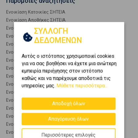
Παρόμοιες αναζητήσεις
Ενοικίαση Κατοικίες ΣΗΤΕΙΑ
Ενοικίαση Αποθήκες ΣΗΤΕΙΑ
Ενοικίαση Γκαρσονιέρες ΣΗΤΕΙΑ
ΣΥΛΛΟΓΗ
Ενοικίαση Διαμερίσματα ΣΗΤΕΙΑ
ΔΕΔΟΜΕΝΩΝ
Ενοικίαση Κτίρια ΣΗΤΕΙΑ
Ενοικίαση Μεζονέτες (ανεξάρτητη) ΣΗΤΕΙΑ
Αυτός ο ιστότοπος χρησιμοποιεί cookies
Ενοικίαση Μεζονέτες (εφαπτόμενη) ΣΗΤΕΙΑ
για να σας βοηθήσει να έχετε μια ανώτερη
Ενοικίαση Μονοκατοικίες ΣΗΤΕΙΑ
εμπειρία περιήγησης στον ιστότοπο
Ενοικίαση Οικίες ΣΗΤΕΙΑ
καθώς και να παρέχουμε αποδοτικά τις
Ενοικίαση Οροφοδιαμερίσματα ΣΗΤΕΙΑ
υπηρεσίες μας.
Μάθετε περισσότερα...
Ενοικίαση Οροφομεζονέτες ΣΗΤΕΙΑ
Ενοικίαση Ρετιρέ ΣΗΤΕΙΑ
Αποδοχή όλων
Ενοικίαση Συγκροτήματα κατοικιών ΣΗΤΕΙΑ
Ενοικίαση Υπόγεια ΣΗΤΕΙΑ
Απαγόρευση όλων
Ενοικίαση Υπόσκαφα ΣΗΤΕΙΑ
Ενοικίαση Υπολ. υψουν ΣΗΤΕΙΑ
Περισσότερες επιλογές