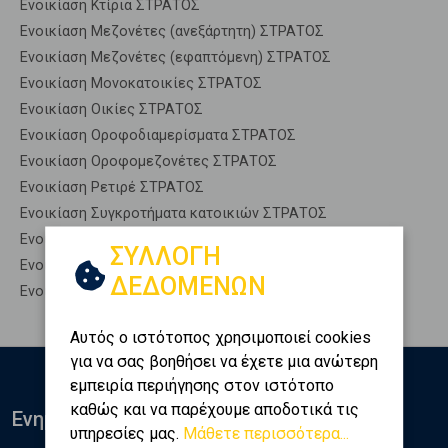
Ενοικίαση Κτίρια ΣΤΡΑΤΟΣ
Ενοικίαση Μεζονέτες (ανεξάρτητη) ΣΤΡΑΤΟΣ
Ενοικίαση Μεζονέτες (εφαπτόμενη) ΣΤΡΑΤΟΣ
Ενοικίαση Μονοκατοικίες ΣΤΡΑΤΟΣ
Ενοικίαση Οικίες ΣΤΡΑΤΟΣ
Ενοικίαση Οροφοδιαμερίσματα ΣΤΡΑΤΟΣ
Ενοικίαση Οροφομεζονέτες ΣΤΡΑΤΟΣ
Ενοικίαση Ρετιρέ ΣΤΡΑΤΟΣ
Ενοικίαση Συγκροτήματα κατοικιών ΣΤΡΑΤΟΣ
Ενοικίαση Υπόγεια ΣΤΡΑΤΟΣ
ΣΥΛΛΟΓΗ
Ενοικίαση Υπόσκαφα ΣΤΡΑΤΟΣ
ΔΕΔΟΜΕΝΩΝ
Ενοικίαση Υπολ. υψουν ΣΤΡΑΤΟΣ
Αυτός ο ιστότοπος χρησιμοποιεί cookies
για να σας βοηθήσει να έχετε μια ανώτερη
εμπειρία περιήγησης στον ιστότοπο
καθώς και να παρέχουμε αποδοτικά τις
Ενημερωθείτε
υπηρεσίες μας.
Μάθετε περισσότερα...