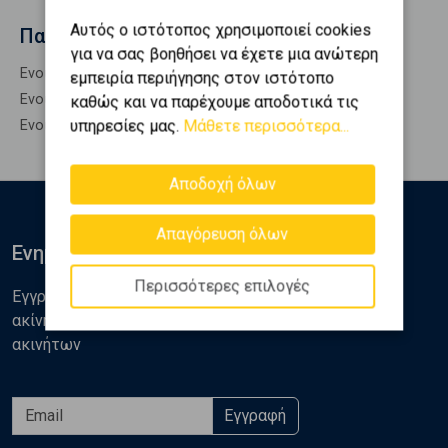
Αυτός ο ιστότοπος χρησιμοποιεί cookies
Παρόμοιες αναζητήσεις
για να σας βοηθήσει να έχετε μια ανώτερη
Ενοικίαση Κατοικίες ΠΑΝΑΓΙΑ ΦΑΝΕΡΩΜΕΝΗ
εμπειρία περιήγησης στον ιστότοπο
Ενοικίαση Επαγγελματικά ΠΑΝΑΓΙΑ ΦΑΝΕΡΩΜΕΝΗ
καθώς και να παρέχουμε αποδοτικά τις
υπηρεσίες μας.
Μάθετε περισσότερα...
Ενοικίαση Οικόπεδα ΠΑΝΑΓΙΑ ΦΑΝΕΡΩΜΕΝΗ
Αποδοχή όλων
Απαγόρευση όλων
Ενημερωθείτε
Περισσότερες επιλογές
Εγγραφείτε στο newsletter της Golden Home για νέα
ακίνητα, αναλύσεις και διάφορα θέματα της αγοράς
ακινήτων
Εγγραφή