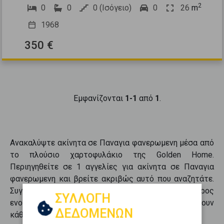
2
0
0
0 (Ισόγειο)
0
26
m
1968
350 €
Εμφανίζονται
1-1
από
1
.
Ανακαλύψτε
ακίνητα
σε
Παναγια φανερωμενη
μέσα από
το πλούσιο χαρτοφυλάκιο της Golden Home.
Περιηγηθείτε σε
1
αγγελίες για
ακίνητα
σε
Παναγια
φανερωμενη
και βρείτε ακριβώς αυτό που αναζητάτε.
Συγκεντρώνουμε τις καλύτερες ευκαιρίες προς
ΣΥΛΛΟΓΗ
ενοικίαση
, προσφέροντάς σας επιλογές που καλύπτουν
ΔΕΔΟΜΕΝΩΝ
κάθε ανάγκη.