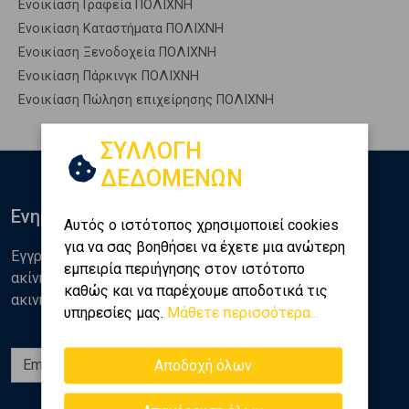
Ενοικίαση Γραφεία ΠΟΛΙΧΝΗ
Ενοικίαση Καταστήματα ΠΟΛΙΧΝΗ
Ενοικίαση Ξενοδοχεία ΠΟΛΙΧΝΗ
Ενοικίαση Πάρκινγκ ΠΟΛΙΧΝΗ
Ενοικίαση Πώληση επιχείρησης ΠΟΛΙΧΝΗ
ΣΥΛΛΟΓΗ
ΔΕΔΟΜΕΝΩΝ
Ενημερωθείτε
Αυτός ο ιστότοπος χρησιμοποιεί cookies
για να σας βοηθήσει να έχετε μια ανώτερη
Εγγραφείτε στο newsletter της Golden Home για νέα
εμπειρία περιήγησης στον ιστότοπο
ακίνητα, αναλύσεις και διάφορα θέματα της αγοράς
καθώς και να παρέχουμε αποδοτικά τις
ακινήτων
υπηρεσίες μας.
Μάθετε περισσότερα...
Εγγραφή
Αποδοχή όλων
Ακολουθήστε μας