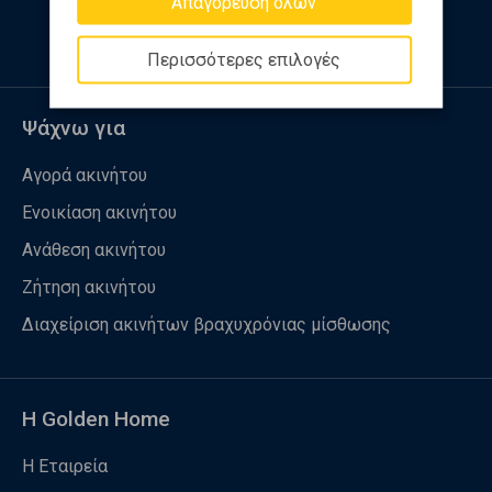
Απαγόρευση όλων
Περισσότερες επιλογές
Ψάχνω για
Αγορά ακινήτου
Ενοικίαση ακινήτου
Ανάθεση ακινήτου
Ζήτηση ακινήτου
Διαχείριση ακινήτων βραχυχρόνιας μίσθωσης
Η Golden Home
Η Εταιρεία