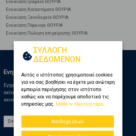
Ενοικίαση Γραφεία ΘΟΥΡΙΑ
Ενοικίαση Καταστήματα ΘΟΥΡΙΑ
Ενοικίαση Ξενοδοχεία ΘΟΥΡΙΑ
Ενοικίαση Πάρκινγκ ΘΟΥΡΙΑ
Ενοικίαση Πώληση επιχείρησης ΘΟΥΡΙΑ
ΣΥΛΛΟΓΗ
ΔΕΔΟΜΕΝΩΝ
Ενημερωθείτε
Αυτός ο ιστότοπος χρησιμοποιεί cookies
για να σας βοηθήσει να έχετε μια ανώτερη
Εγγραφείτε στο newsletter της Golden Home για νέα
εμπειρία περιήγησης στον ιστότοπο
ακίνητα, αναλύσεις και διάφορα θέματα της αγοράς
καθώς και να παρέχουμε αποδοτικά τις
ακινήτων
υπηρεσίες μας.
Μάθετε περισσότερα...
Εγγραφή
Αποδοχή όλων
Ακολουθήστε μας