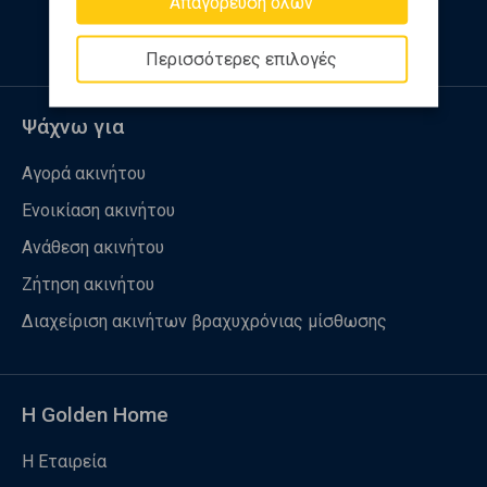
Απαγόρευση όλων
Περισσότερες επιλογές
Ψάχνω για
Αγορά ακινήτου
Ενοικίαση ακινήτου
Ανάθεση ακινήτου
Ζήτηση ακινήτου
Διαχείριση ακινήτων βραχυχρόνιας μίσθωσης
Η Golden Home
Η Εταιρεία