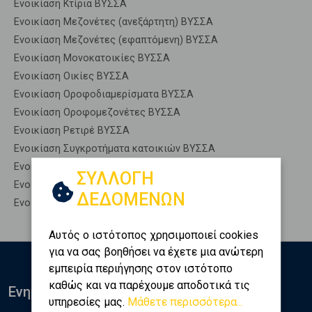
Ενοικίαση Κτίρια ΒΥΣΣΑ
Ενοικίαση Μεζονέτες (ανεξάρτητη) ΒΥΣΣΑ
Ενοικίαση Μεζονέτες (εφαπτόμενη) ΒΥΣΣΑ
Ενοικίαση Μονοκατοικίες ΒΥΣΣΑ
Ενοικίαση Οικίες ΒΥΣΣΑ
Ενοικίαση Οροφοδιαμερίσματα ΒΥΣΣΑ
Ενοικίαση Οροφομεζονέτες ΒΥΣΣΑ
Ενοικίαση Ρετιρέ ΒΥΣΣΑ
Ενοικίαση Συγκροτήματα κατοικιών ΒΥΣΣΑ
Ενοικίαση Υπόγεια ΒΥΣΣΑ
ΣΥΛΛΟΓΗ
Ενοικίαση Υπόσκαφα ΒΥΣΣΑ
ΔΕΔΟΜΕΝΩΝ
Ενοικίαση Υπολ. υψουν ΒΥΣΣΑ
Αυτός ο ιστότοπος χρησιμοποιεί cookies
για να σας βοηθήσει να έχετε μια ανώτερη
εμπειρία περιήγησης στον ιστότοπο
καθώς και να παρέχουμε αποδοτικά τις
Ενημερωθείτε
υπηρεσίες μας.
Μάθετε περισσότερα...