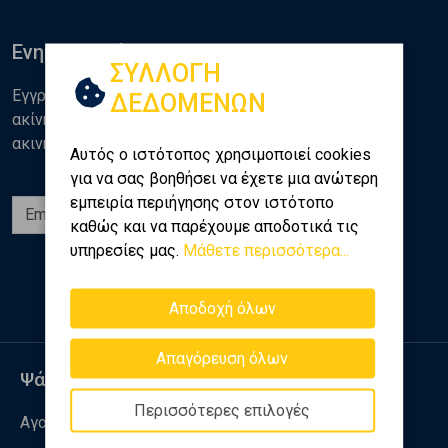
Ενημερωθείτε
ΣΥΛΛΟΓΗ
Εγγραφείτε στο newsletter της Golden Home για νέα
ΔΕΔΟΜΕΝΩΝ
ακίνητα, αναλύσεις και διάφορα θέματα της αγοράς
ακινήτων
Αυτός ο ιστότοπος χρησιμοποιεί cookies
για να σας βοηθήσει να έχετε μια ανώτερη
εμπειρία περιήγησης στον ιστότοπο
Εγγραφή
καθώς και να παρέχουμε αποδοτικά τις
υπηρεσίες μας.
Μάθετε περισσότερα...
Ακολουθήστε μας
Αποδοχή όλων
Απαγόρευση όλων
Ψάχνω για
Περισσότερες επιλογές
Αγορά ακινήτου