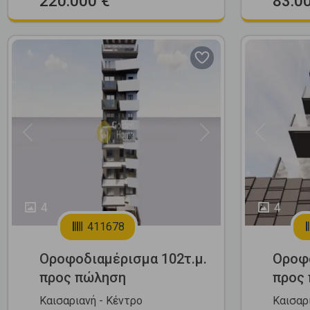
220.000 €
83.0
Previous
Next
Previous
4
4
411678
Οροφοδιαμέρισμα 102τ.μ.
Οροφο
προς πώληση
προς
Καισαριανή - Κέντρο
Καισαρ