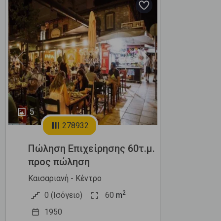
Previous
Next
5
278932
Πώληση Επιχείρησης 60τ.μ.
προς πώληση
Καισαριανή - Κέντρο
2
0 (Ισόγειο)
60
m
1950