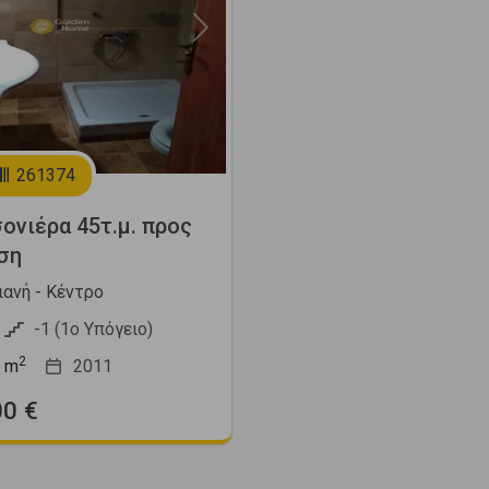
Next
261374
ονιέρα 45τ.μ. προς
ση
ιανή - Κέντρο
-1 (1ο Υπόγειο)
2
m
2011
00 €