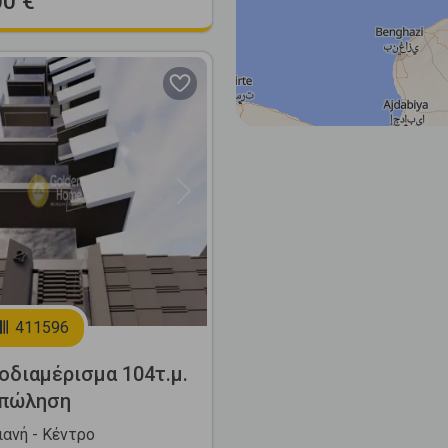
00 €
Next
411596
διαμέρισμα 104τ.μ.
 πώληση
ιανή - Κέντρο