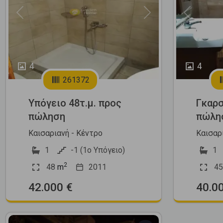
Previous
Next
Previous
4
4
261372
Υπόγειο 48τ.μ. προς
Γκαρσ
πώληση
πώλη
Καισαριανή - Κέντρο
Καισαρ
1
-1 (1ο Υπόγειο)
1
2
48
m
2011
45
42.000 €
40.0