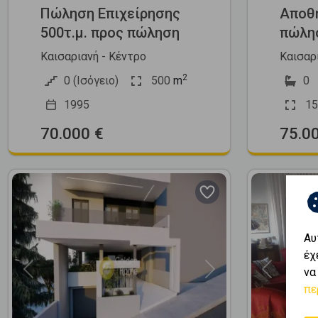
Πώληση Επιχείρησης
Αποθή
500τ.μ. προς πώληση
πώλη
Καισαριανή - Κέντρο
Καισαρ
2
0 (Ισόγειο)
500
m
0
1995
15
70.000 €
75.0
Αυ
έχ
να
Previous
Next
Previous
πε