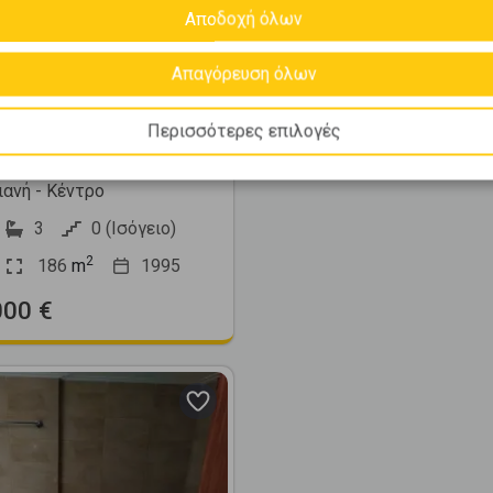
Αποδοχή όλων
5372
Απαγόρευση όλων
μεζονέτα 186τ.μ.
Περισσότερες επιλογές
 πώληση
ιανή - Κέντρο
3
0 (Ισόγειο)
2
186
m
1995
000 €