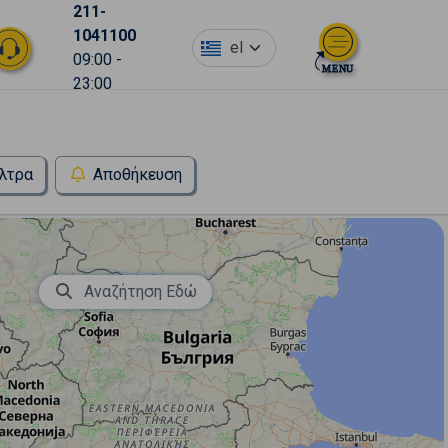
211-
1041100
el
09:00 -
23:00
λτρα
Αποθήκευση
Αναζήτηση Εδώ