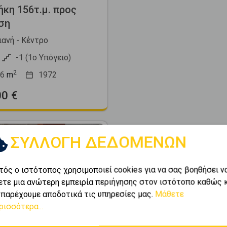
κη 156τ.μ. προς
ση
ιανή - Κέντρο
-1 (1ο Υπόγειο)
2
6
m
1972
00 €
ΣΥΛΛΟΓΗ ΔΕΔΟΜΕΝΩΝ
τός ο ιστότοπος χρησιμοποιεί cookies για να σας βοηθήσει ν
ετε μια ανώτερη εμπειρία περιήγησης στον ιστότοπο καθώς 
 παρέχουμε αποδοτικά τις υπηρεσίες μας.
Μάθετε
Next
ρισσότερα...