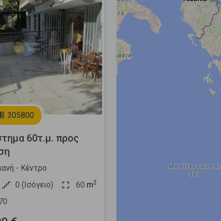
Next
305800
τημα 60τ.μ. προς
ση
ιανή - Κέντρο
2
0 (Ισόγειο)
60
m
70