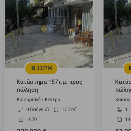
Previous
Next
Previous
1
1
305799
Κατάστημα 157τ.μ. προς
Κατάσ
πώληση
πώλη
Καισαριανή - Κέντρο
Καισαρ
2
0 (Ισόγειο)
157
m
1
1970
19