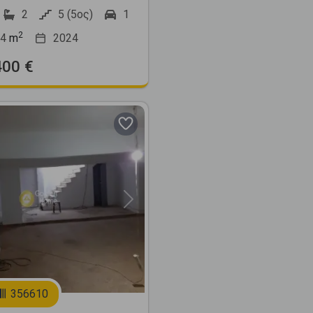
2
5 (5ος)
1
2
4
m
2024
400 €
Next
356610