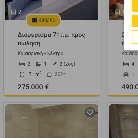
2
14
440390
Διαμέρισμα 71τ.μ. προς
Οροφο
πώληση
προς
Καισαριανή - Κέντρο
Καισαρ
2
1
2 (2ος)
4
2
71
m
2024
1
275.000 €
490.