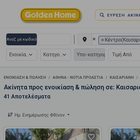
ΕΥΡΕΣΗ ΑΚΙ
×
×
Αναζ. με κωδικό
Κέντρο(Καισαρ
Ενοικίαση
Κατηγορία
ΕΝΟΙΚΊΑΣΗ & ΠΏΛΗΣΗ
ΑΘΉΝΑ - ΝΌΤΙΑ ΠΡΟΆΣΤΙΑ
ΚΑΙΣΑΡΙΑΝΉ
Ακίνητα προς ενοικίαση & πώληση σε: Καισαρι
41 Αποτελέσματα
Ημ. Ενημέρωσης Φθίνον