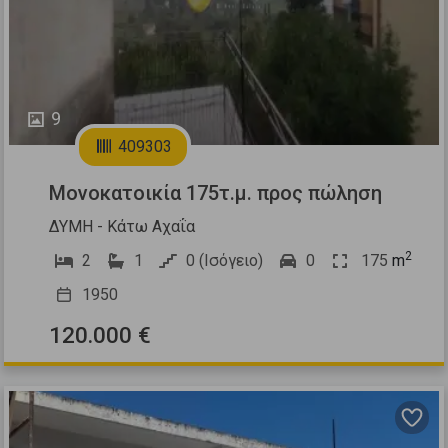
9
409303
Μονοκατοικία 175τ.μ. προς πώληση
ΔΥΜΗ - Κάτω Αχαΐα
2
2
1
0 (Ισόγειο)
0
175
m
1950
120.000 €