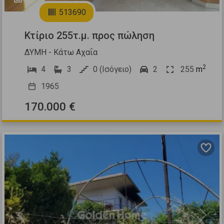
513690
Κτίριο 255τ.μ. προς πώληση
ΔΥΜΗ - Κάτω Αχαΐα
2
4
3
0 (Ισόγειο)
2
255
m
1965
170.000 €
Previous
Next