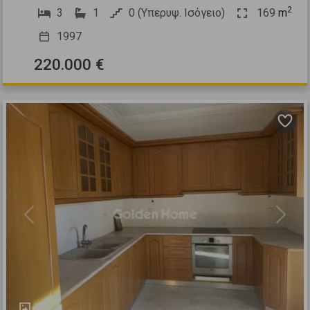
2
3
1
0 (Υπερυψ. Ισόγειο)
169
m
1997
220.000 €
Previous
Next
12