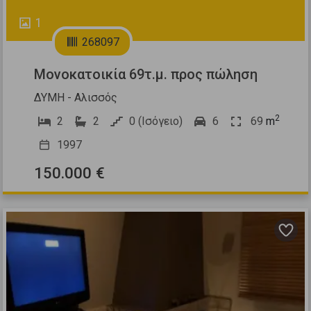
1
268097
Μονοκατοικία 69τ.μ. προς πώληση
ΔΥΜΗ - Αλισσός
2
2
2
0 (Ισόγειο)
6
69
m
1997
150.000 €