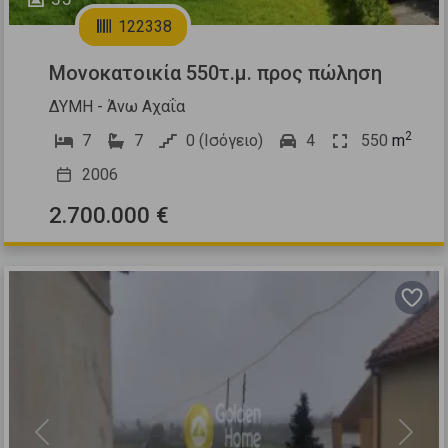
122338
Μονοκατοικία 550τ.μ. προς πώληση
ΔΥΜΗ - Άνω Αχαΐα
2
7
7
0 (Ισόγειο)
4
550
m
2006
2.700.000 €
Previous
Next