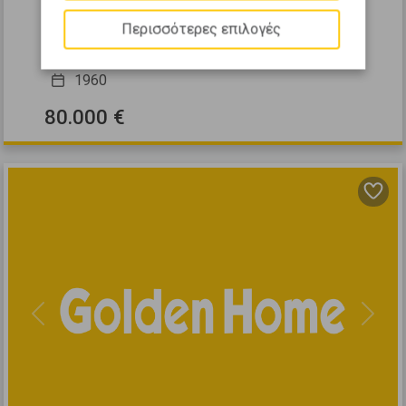
ΔΥΜΗ - Κάτω Αχαΐα
Περισσότερες επιλογές
2
1
1
0 (Ισόγειο)
67
m
1960
80.000 €
Previous
Next