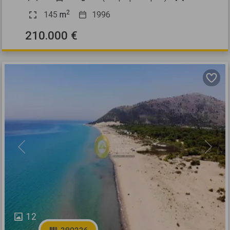
2
145
m
1996
210.000 €
Previous
Next
12