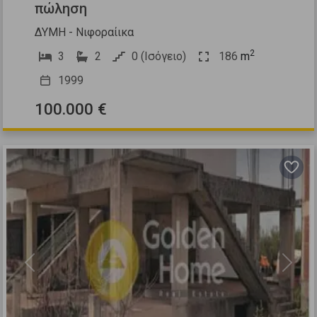
πώληση
ΔΥΜΗ - Νιφοραίικα
2
3
2
0 (Ισόγειο)
186
m
1999
100.000 €
Previous
Next