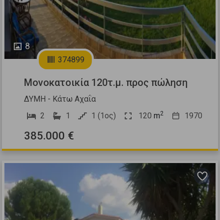
8
374899
Μονοκατοικία 120τ.μ. προς πώληση
ΔΥΜΗ - Κάτω Αχαΐα
2
2
1
1 (1ος)
120
m
1970
385.000 €