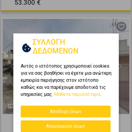
53.300 €
ΣΥΛΛΟΓΗ
ΔΕΔΟΜΕΝΩΝ
Αυτός ο ιστότοπος χρησιμοποιεί cookies
Previous
Next
για να σας βοηθήσει να έχετε μια ανώτερη
εμπειρία περιήγησης στον ιστότοπο
καθώς και να παρέχουμε αποδοτικά τις
υπηρεσίες μας.
Μάθετε περισσότερα...
1
Αποδοχή όλων
437970
Απαγόρευση όλων
Μονοκατοικία 67τ.μ. προς πώληση