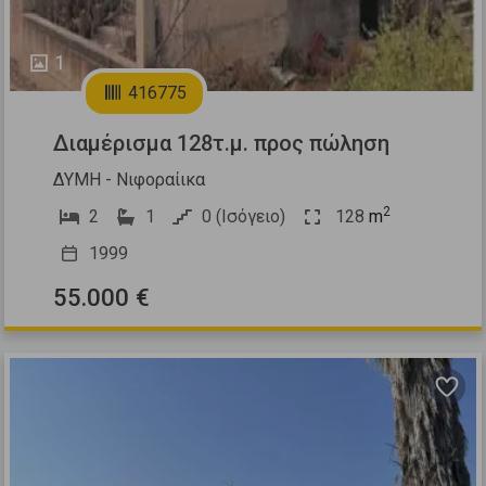
1
416775
Διαμέρισμα 128τ.μ. προς πώληση
ΔΥΜΗ - Νιφοραίικα
2
2
1
0 (Ισόγειο)
128
m
1999
55.000 €