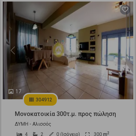
Previous
Next
17
304912
Μονοκατοικία 300τ.μ. προς πώληση
ΔΥΜΗ - Αλισσός
2
4
2
0 (Ισόγειο)
300
m