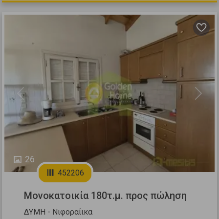
Previous
Next
26
452206
Μονοκατοικία 180τ.μ. προς πώληση
ΔΥΜΗ - Νιφοραίικα