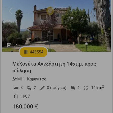
Previous
Next
14
443554
Μεζονέτα Ανεξάρτητη 145τ.μ. προς
πώληση
ΔΥΜΗ - Καμενίτσα
2
3
2
0 (Ισόγειο)
4
145
m
1987
180.000 €