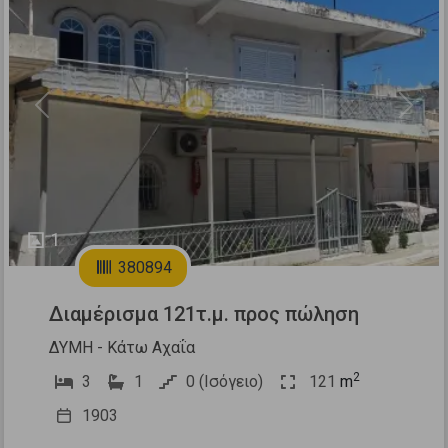
Previous
Next
1
380894
Διαμέρισμα 121τ.μ. προς πώληση
ΔΥΜΗ - Κάτω Αχαΐα
2
3
1
0 (Ισόγειο)
121
m
1903