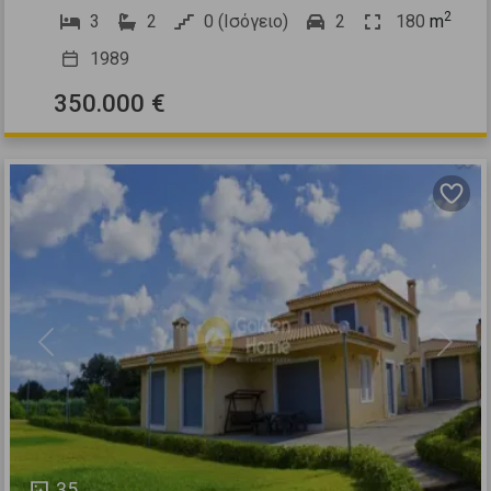
2
3
2
0 (Ισόγειο)
2
180
m
1989
350.000 €
Previous
Next
35