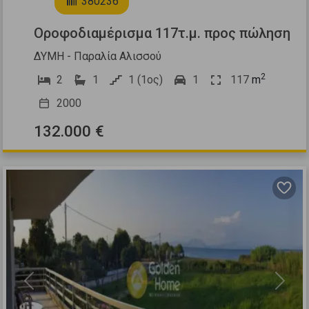
380236
Οροφοδιαμέρισμα 117τ.μ. προς πώληση
ΔΥΜΗ - Παραλία Αλισσού
2
2
1
1 (1ος)
1
117
m
2000
132.000 €
Previous
Next