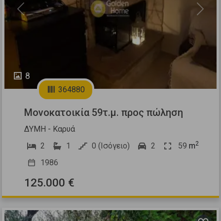
Previous
Next
8
364880
Μονοκατοικία 59τ.μ. προς πώληση
ΔΥΜΗ - Καρυά
2
2
1
0 (Ισόγειο)
2
59
m
1986
125.000 €