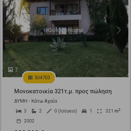
Previous
Next
7
504703
Μονοκατοικία 321τ.μ. προς πώληση
ΔΥΜΗ - Κάτω Αχαΐα
2
3
2
0 (Ισόγειο)
1
321
m
2002