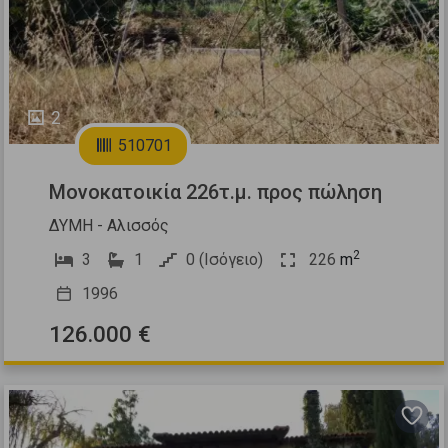
2
510701
Μονοκατοικία 226τ.μ. προς πώληση
ΔΥΜΗ - Αλισσός
2
3
1
0 (Ισόγειο)
226
m
1996
126.000 €