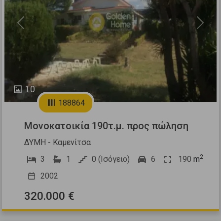
Previous
Next
10
188864
Μονοκατοικία 190τ.μ. προς πώληση
ΔΥΜΗ - Καμενίτσα
2
3
1
0 (Ισόγειο)
6
190
m
2002
320.000 €