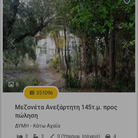
Previous
Next
6
351096
Μεζονέτα Ανεξάρτητη 145τ.μ. προς
πώληση
ΔΥΜΗ - Κάτω Αχαΐα
3
3
0 (Υπερυψ. Ισόγειο)
4