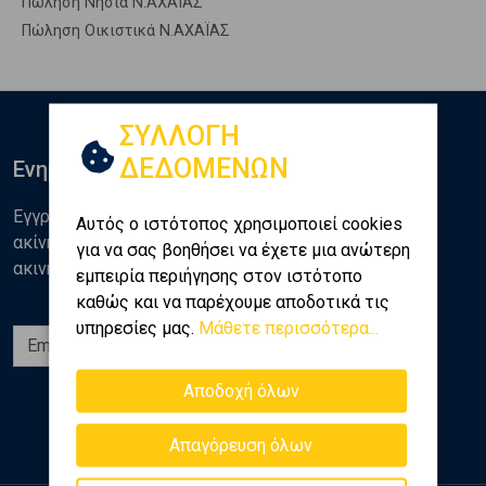
Πώληση Νησιά Ν.ΑΧΑΪΑΣ
Πώληση Οικιστικά Ν.ΑΧΑΪΑΣ
ΣΥΛΛΟΓΗ
ΔΕΔΟΜΕΝΩΝ
Ενημερωθείτε
Εγγραφείτε στο newsletter της Golden Home για νέα
Αυτός ο ιστότοπος χρησιμοποιεί cookies
ακίνητα, αναλύσεις και διάφορα θέματα της αγοράς
για να σας βοηθήσει να έχετε μια ανώτερη
ακινήτων
εμπειρία περιήγησης στον ιστότοπο
καθώς και να παρέχουμε αποδοτικά τις
υπηρεσίες μας.
Μάθετε περισσότερα...
Εγγραφή
Αποδοχή όλων
Ακολουθήστε μας
Απαγόρευση όλων