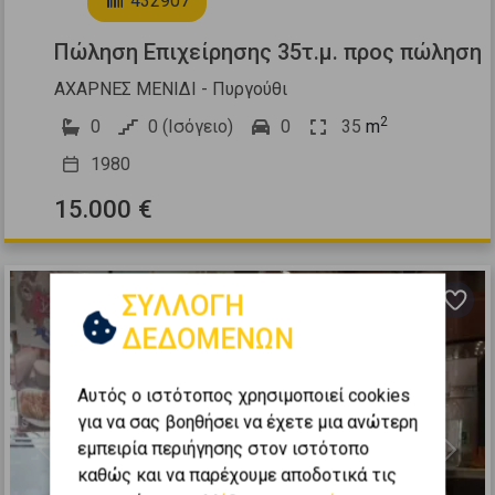
432907
Πώληση Επιχείρησης 35τ.μ. προς πώληση
ΑΧΑΡΝΕΣ ΜΕΝΙΔΙ - Πυργούθι
2
0
0 (Ισόγειο)
0
35
m
1980
15.000 €
ΣΥΛΛΟΓΗ
ΔΕΔΟΜΕΝΩΝ
Αυτός ο ιστότοπος χρησιμοποιεί cookies
για να σας βοηθήσει να έχετε μια ανώτερη
εμπειρία περιήγησης στον ιστότοπο
Previous
Next
καθώς και να παρέχουμε αποδοτικά τις