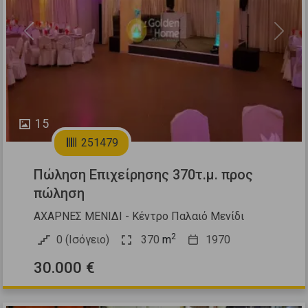
Previous
Next
15
251479
Πώληση Επιχείρησης 370τ.μ. προς
πώληση
ΑΧΑΡΝΕΣ ΜΕΝΙΔΙ - Κέντρο Παλαιό Μενίδι
2
0 (Ισόγειο)
370
m
1970
30.000 €