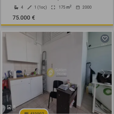
2
4
1 (1ος)
175
m
2000
75.000 €
Previous
Next
5