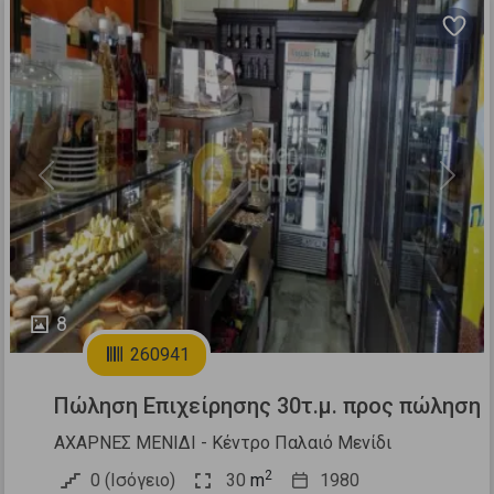
Previous
Next
8
260941
Πώληση Επιχείρησης 30τ.μ. προς πώληση
ΑΧΑΡΝΕΣ ΜΕΝΙΔΙ - Κέντρο Παλαιό Μενίδι
2
0 (Ισόγειο)
30
m
1980