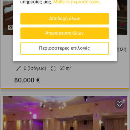
υπηρεσίες μας.
Μάθετε περισσότερα...
Αποδοχή όλων
12
Απαγόρευση όλων
370356
Πώληση Επιχείρησης 65τ.μ. προς πώληση
Περισσότερες επιλογές
ΑΧΑΡΝΕΣ ΜΕΝΙΔΙ - Θρακομακεδόνες
2
0 (Ισόγειο)
65
m
80.000 €