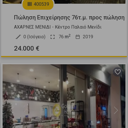
400539
Πώληση Επιχείρησης 76τ.μ. προς πώληση
ΑΧΑΡΝΕΣ ΜΕΝΙΔΙ - Κέντρο Παλαιό Μενίδι
2
0 (Ισόγειο)
76
m
2019
24.000 €
Previous
Next