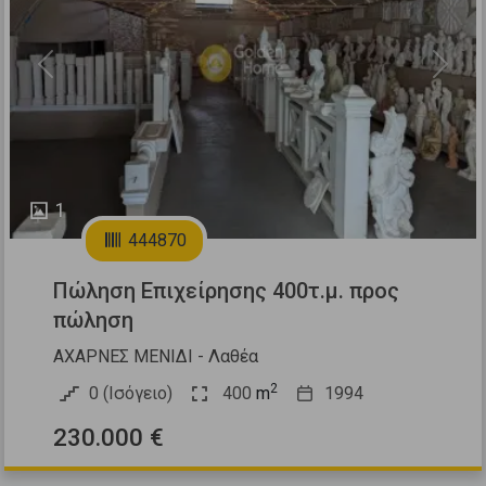
Previous
Next
1
444870
Πώληση Επιχείρησης 400τ.μ. προς
πώληση
ΑΧΑΡΝΕΣ ΜΕΝΙΔΙ - Λαθέα
2
0 (Ισόγειο)
400
m
1994
230.000 €