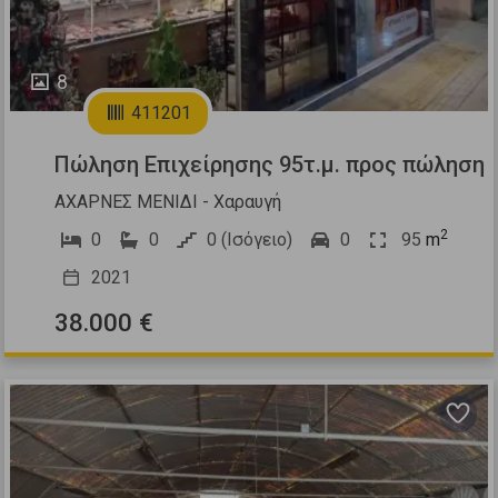
8
411201
Πώληση Επιχείρησης 95τ.μ. προς πώληση
ΑΧΑΡΝΕΣ ΜΕΝΙΔΙ - Χαραυγή
2
0
0
0 (Ισόγειο)
0
95
m
2021
38.000 €