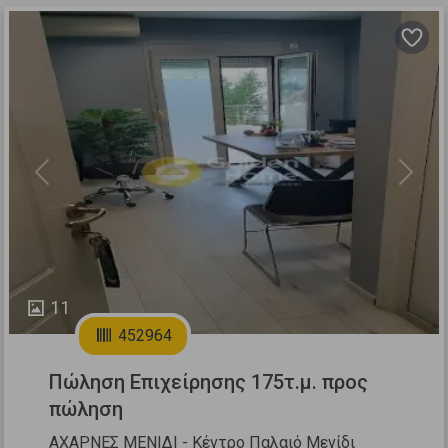
Previous
Next
11
452964
Πώληση Επιχείρησης 175τ.μ. προς
πώληση
ΑΧΑΡΝΕΣ ΜΕΝΙΔΙ - Κέντρο Παλαιό Μενίδι