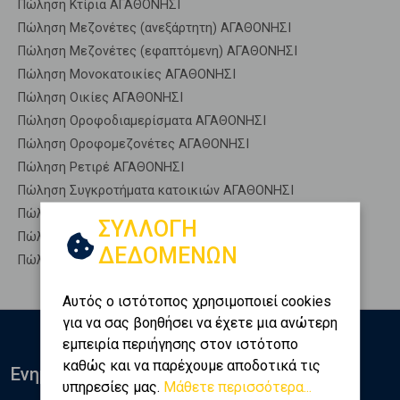
Πώληση Κτίρια ΑΓΑΘΟΝΗΣΙ
Πώληση Μεζονέτες (ανεξάρτητη) ΑΓΑΘΟΝΗΣΙ
Πώληση Μεζονέτες (εφαπτόμενη) ΑΓΑΘΟΝΗΣΙ
Πώληση Μονοκατοικίες ΑΓΑΘΟΝΗΣΙ
Πώληση Οικίες ΑΓΑΘΟΝΗΣΙ
Πώληση Οροφοδιαμερίσματα ΑΓΑΘΟΝΗΣΙ
Πώληση Οροφομεζονέτες ΑΓΑΘΟΝΗΣΙ
Πώληση Ρετιρέ ΑΓΑΘΟΝΗΣΙ
Πώληση Συγκροτήματα κατοικιών ΑΓΑΘΟΝΗΣΙ
Πώληση Υπόγεια ΑΓΑΘΟΝΗΣΙ
ΣΥΛΛΟΓΗ
Πώληση Υπόσκαφα ΑΓΑΘΟΝΗΣΙ
ΔΕΔΟΜΕΝΩΝ
Πώληση Υπολ. υψουν ΑΓΑΘΟΝΗΣΙ
Αυτός ο ιστότοπος χρησιμοποιεί cookies
για να σας βοηθήσει να έχετε μια ανώτερη
εμπειρία περιήγησης στον ιστότοπο
καθώς και να παρέχουμε αποδοτικά τις
Ενημερωθείτε
υπηρεσίες μας.
Μάθετε περισσότερα...