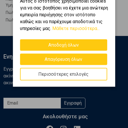
Αυτός ο ιστότοπος χρησιμοποιεί cookies
Υμηττού
για να σας βοηθήσει να έχετε μια ανώτερη
Πώληση Νησιά Υμηττός - Αγία Λαύρα Υμηττού
εμπειρία περιήγησης στον ιστότοπο
Πώληση Οικιστικά Υμηττός - Αγία Λαύρα Υμηττού
καθώς και να παρέχουμε αποδοτικά τις
υπηρεσίες μας.
Μάθετε περισσότερα...
Αποδοχή όλων
Ενημερωθείτε
Απαγόρευση όλων
Εγγραφείτε στο newsletter της Golden Home για νέα
Περισσότερες επιλογές
ακίνητα, αναλύσεις και διάφορα θέματα της αγοράς
ακινήτων
Εγγραφή
Ακολουθήστε μας