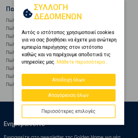
ΣΥΛΛΟΓΗ
Παρόμοιες αναζητήσεις
ΔΕΔΟΜΕΝΩΝ
Πώληση Επαγγελματικά ΑΓΚΙΣΤΡΙ
Πώληση Επαγγ. Αποθήκες ΑΓΚΙΣΤΡΙ
Αυτός ο ιστότοπος χρησιμοποιεί cookies
Πώληση Αυτόνομα κτίρια ΑΓΚΙΣΤΡΙ
για να σας βοηθήσει να έχετε μια ανώτερη
Πώληση Βιομηχανικοί χώροι ΑΓΚΙΣΤΡΙ
εμπειρία περιήγησης στον ιστότοπο
Πώληση Γραφεία ΑΓΚΙΣΤΡΙ
καθώς και να παρέχουμε αποδοτικά τις
Πώληση Καταστήματα ΑΓΚΙΣΤΡΙ
υπηρεσίες μας.
Μάθετε περισσότερα...
Πώληση Ξενοδοχεία ΑΓΚΙΣΤΡΙ
Πώληση Πάρκινγκ ΑΓΚΙΣΤΡΙ
Αποδοχή όλων
Πώληση Πώληση επιχείρησης ΑΓΚΙΣΤΡΙ
Απαγόρευση όλων
Περισσότερες επιλογές
Ενημερωθείτε
Εγγραφείτε στο newsletter της Golden Home για νέα