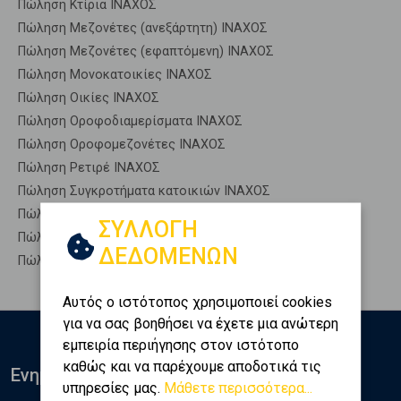
Πώληση Κτίρια ΙΝΑΧΟΣ
Πώληση Μεζονέτες (ανεξάρτητη) ΙΝΑΧΟΣ
Πώληση Μεζονέτες (εφαπτόμενη) ΙΝΑΧΟΣ
Πώληση Μονοκατοικίες ΙΝΑΧΟΣ
Πώληση Οικίες ΙΝΑΧΟΣ
Πώληση Οροφοδιαμερίσματα ΙΝΑΧΟΣ
Πώληση Οροφομεζονέτες ΙΝΑΧΟΣ
Πώληση Ρετιρέ ΙΝΑΧΟΣ
Πώληση Συγκροτήματα κατοικιών ΙΝΑΧΟΣ
Πώληση Υπόγεια ΙΝΑΧΟΣ
ΣΥΛΛΟΓΗ
Πώληση Υπόσκαφα ΙΝΑΧΟΣ
ΔΕΔΟΜΕΝΩΝ
Πώληση Υπολ. υψουν ΙΝΑΧΟΣ
Αυτός ο ιστότοπος χρησιμοποιεί cookies
για να σας βοηθήσει να έχετε μια ανώτερη
εμπειρία περιήγησης στον ιστότοπο
καθώς και να παρέχουμε αποδοτικά τις
Ενημερωθείτε
υπηρεσίες μας.
Μάθετε περισσότερα...