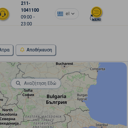
211-
1041100
el
09:00 -
23:00
λτρα
Αποθήκευση
Αναζήτηση Εδώ