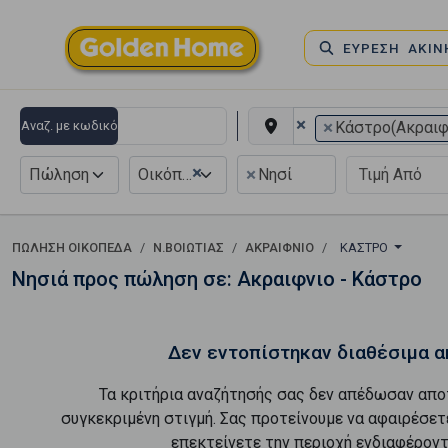
ΕΥΡΕΣΗ ΑΚΙ
×
×
Αναζ. με κωδικό
Κάστρο(Ακραιφ
×
×
Πώληση
Οικόπεδο
Νησί
ΠΏΛΗΣΗ ΟΙΚΌΠΕΔΑ
Ν.ΒΟΙΩΤΙΑΣ
ΑΚΡΑΙΦΝΙΟ
ΚΆΣΤΡΟ
Νησιά προς πώληση σε: Ακραιφνιο - Κάστρο
Δεν εντοπίστηκαν διαθέσιμα α
Τα κριτήρια αναζήτησής σας δεν απέδωσαν απο
συγκεκριμένη στιγμή. Σας προτείνουμε να αφαιρέσετ
επεκτείνετε την περιοχή ενδιαφέροντ