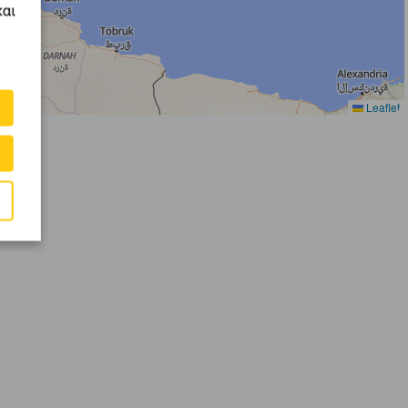
και
Leaflet