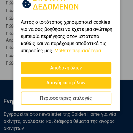
Πώληση Οικίες ΑΛΕΞΑΝΔΡΟΥΠΟΛΗ - Αύρα
ΔΕΔΟΜΕΝΩΝ
Πώληση Οροφοδιαμερίσματα ΑΛΕΞΑΝΔΡΟΥΠΟΛΗ - Αύρα
Πώληση Οροφομεζονέτες ΑΛΕΞΑΝΔΡΟΥΠΟΛΗ - Αύρα
Αυτός ο ιστότοπος χρησιμοποιεί cookies
Πώληση Ρετιρέ ΑΛΕΞΑΝΔΡΟΥΠΟΛΗ - Αύρα
για να σας βοηθήσει να έχετε μια ανώτερη
Πώληση Συγκροτήματα κατοικιών ΑΛΕΞΑΝΔΡΟΥΠΟΛΗ -
εμπειρία περιήγησης στον ιστότοπο
Αύρα
καθώς και να παρέχουμε αποδοτικά τις
Πώληση Υπόγεια ΑΛΕΞΑΝΔΡΟΥΠΟΛΗ - Αύρα
υπηρεσίες μας.
Μάθετε περισσότερα...
Πώληση Υπόσκαφα ΑΛΕΞΑΝΔΡΟΥΠΟΛΗ - Αύρα
Πώληση Υπολ. υψουν ΑΛΕΞΑΝΔΡΟΥΠΟΛΗ - Αύρα
Αποδοχή όλων
Απαγόρευση όλων
Περισσότερες επιλογές
Ενημερωθείτε
Εγγραφείτε στο newsletter της Golden Home για νέα
ακίνητα, αναλύσεις και διάφορα θέματα της αγοράς
ακινήτων