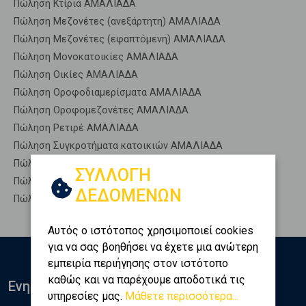
Πώληση Κτίρια ΑΜΑΛΙΑΔΑ
Πώληση Μεζονέτες (ανεξάρτητη) ΑΜΑΛΙΑΔΑ
Πώληση Μεζονέτες (εφαπτόμενη) ΑΜΑΛΙΑΔΑ
Πώληση Μονοκατοικίες ΑΜΑΛΙΑΔΑ
Πώληση Οικίες ΑΜΑΛΙΑΔΑ
Πώληση Οροφοδιαμερίσματα ΑΜΑΛΙΑΔΑ
Πώληση Οροφομεζονέτες ΑΜΑΛΙΑΔΑ
Πώληση Ρετιρέ ΑΜΑΛΙΑΔΑ
Πώληση Συγκροτήματα κατοικιών ΑΜΑΛΙΑΔΑ
Πώληση Υπόγεια ΑΜΑΛΙΑΔΑ
ΣΥΛΛΟΓΗ
Πώληση Υπόσκαφα ΑΜΑΛΙΑΔΑ
ΔΕΔΟΜΕΝΩΝ
Πώληση Υπολ. υψουν ΑΜΑΛΙΑΔΑ
Αυτός ο ιστότοπος χρησιμοποιεί cookies
για να σας βοηθήσει να έχετε μια ανώτερη
εμπειρία περιήγησης στον ιστότοπο
καθώς και να παρέχουμε αποδοτικά τις
Ενημερωθείτε
υπηρεσίες μας.
Μάθετε περισσότερα...