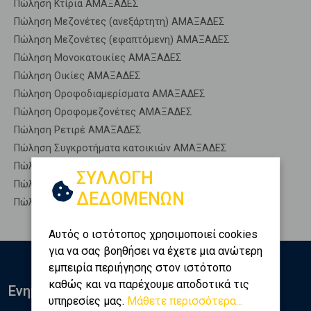
Πώληση Κτίρια ΑΜΑΞΑΔΕΣ
Πώληση Μεζονέτες (ανεξάρτητη) ΑΜΑΞΑΔΕΣ
Πώληση Μεζονέτες (εφαπτόμενη) ΑΜΑΞΑΔΕΣ
Πώληση Μονοκατοικίες ΑΜΑΞΑΔΕΣ
Πώληση Οικίες ΑΜΑΞΑΔΕΣ
Πώληση Οροφοδιαμερίσματα ΑΜΑΞΑΔΕΣ
Πώληση Οροφομεζονέτες ΑΜΑΞΑΔΕΣ
Πώληση Ρετιρέ ΑΜΑΞΑΔΕΣ
Πώληση Συγκροτήματα κατοικιών ΑΜΑΞΑΔΕΣ
Πώληση Υπόγεια ΑΜΑΞΑΔΕΣ
ΣΥΛΛΟΓΗ
Πώληση Υπόσκαφα ΑΜΑΞΑΔΕΣ
ΔΕΔΟΜΕΝΩΝ
Πώληση Υπολ. υψουν ΑΜΑΞΑΔΕΣ
Αυτός ο ιστότοπος χρησιμοποιεί cookies
για να σας βοηθήσει να έχετε μια ανώτερη
εμπειρία περιήγησης στον ιστότοπο
καθώς και να παρέχουμε αποδοτικά τις
Ενημερωθείτε
υπηρεσίες μας.
Μάθετε περισσότερα...