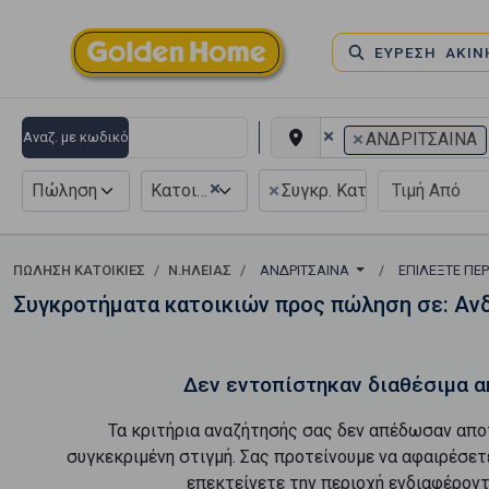
ΕΥΡΕΣΗ ΑΚΙ
×
×
Αναζ. με κωδικό
ΑΝΔΡΙΤΣΑΙΝΑ
×
×
Πώληση
Κατοικία
Συγκρ. Κατοικιών
ΠΏΛΗΣΗ ΚΑΤΟΙΚΊΕΣ
Ν.ΗΛΕΙΑΣ
ΑΝΔΡΙΤΣΑΙΝΑ
ΕΠΙΛΈΞΤΕ ΠΕ
Συγκροτήματα κατοικιών προς πώληση σε: Αν
Δεν εντοπίστηκαν διαθέσιμα α
Τα κριτήρια αναζήτησής σας δεν απέδωσαν απο
συγκεκριμένη στιγμή. Σας προτείνουμε να αφαιρέσετ
επεκτείνετε την περιοχή ενδιαφέροντ