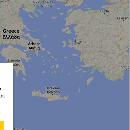
α
και