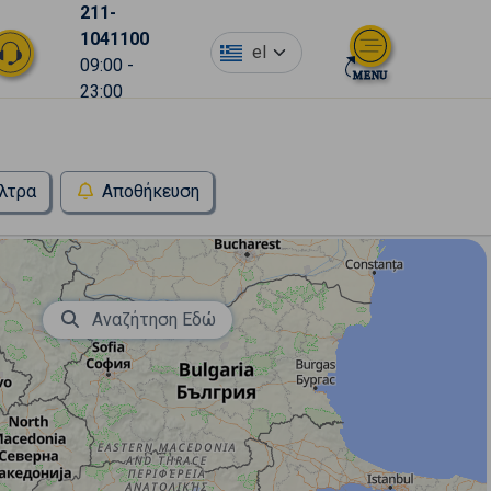
211-
1041100
el
09:00 -
23:00
λτρα
Αποθήκευση
Αναζήτηση Εδώ