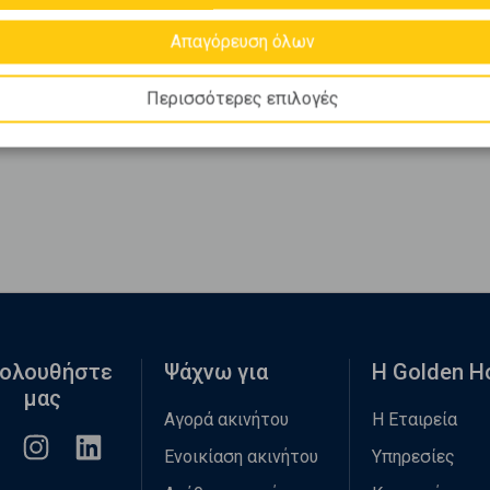
Απαγόρευση όλων
Περισσότερες επιλογές
ολουθήστε
Ψάχνω για
Η Golden 
μας
Αγορά ακινήτου
Η Εταιρεία
Ενοικίαση ακινήτου
Υπηρεσίες