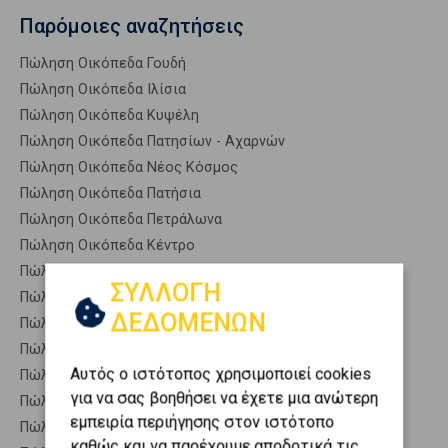
Παρόμοιες αναζητήσεις
Πώληση Οικόπεδα Γουδή
Πώληση Οικόπεδα Ιλίσια
Πώληση Οικόπεδα Κυψέλη
Πώληση Οικόπεδα Πατησίων - Αχαρνών
Πώληση Οικόπεδα Νέος Κόσμος
Πώληση Οικόπεδα Πατήσια
Πώληση Οικόπεδα Πετράλωνα
Πώληση Οικόπεδα Κέντρο
Πώληση Οικόπεδα Άγιος Ελευθέριος - Προμπονά - Ριζού
ΣΥΛΛΟΓΗ
Πώληση Οικόπεδα Αμπελόκηποι
ΔΕΔΟΜΕΝΩΝ
Πώληση Οικόπεδα Άνω Πατήσια
Πώληση Οικόπεδα Αττική
Αυτός ο ιστότοπος χρησιμοποιεί cookies
Πώληση Οικόπεδα Γκάζι - Μεταξουργείο - Βοτανικός
για να σας βοηθήσει να έχετε μια ανώτερη
Πώληση Οικόπεδα Γκύζη - Πεδίον Άρεως
εμπειρία περιήγησης στον ιστότοπο
Πώληση Οικόπεδα Εξάρχεια - Νεάπολη
καθώς και να παρέχουμε αποδοτικά τις