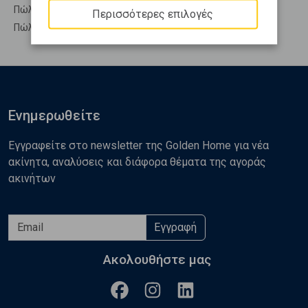
Πώληση Υπόσκαφα ΑΝΘΗΔΩΝΟΣ - Ανθηδόνα
Περισσότερες επιλογές
Πώληση Υπολ. υψουν ΑΝΘΗΔΩΝΟΣ - Ανθηδόνα
Ενημερωθείτε
Εγγραφείτε στο newsletter της Golden Home για νέα
ακίνητα, αναλύσεις και διάφορα θέματα της αγοράς
ακινήτων
Εγγραφή
Ακολουθήστε μας