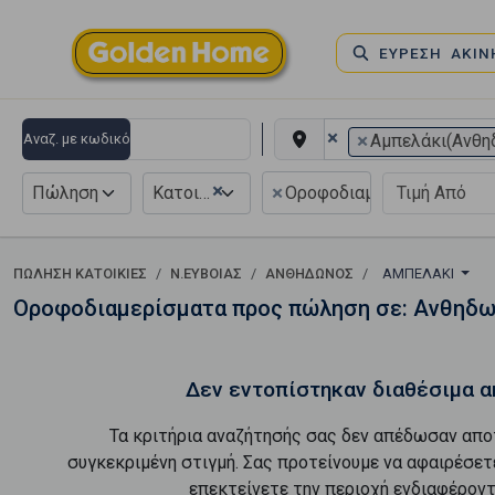
ΕΥΡΕΣΗ ΑΚΙ
×
×
Αναζ. με κωδικό
Αμπελάκι(Ανθη
×
×
Πώληση
Κατοικία
Οροφοδιαμέρισμα
ΠΏΛΗΣΗ ΚΑΤΟΙΚΊΕΣ
Ν.ΕΥΒΟΙΑΣ
ΑΝΘΗΔΩΝΟΣ
ΑΜΠΕΛΆΚΙ
Οροφοδιαμερίσματα προς πώληση σε: Ανθηδω
Δεν εντοπίστηκαν διαθέσιμα α
Τα κριτήρια αναζήτησής σας δεν απέδωσαν απο
συγκεκριμένη στιγμή. Σας προτείνουμε να αφαιρέσετ
επεκτείνετε την περιοχή ενδιαφέροντ