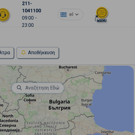
211-
1041100
el
09:00 -
23:00
λτρα
Αποθήκευση
Αναζήτηση Εδώ