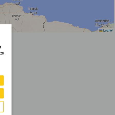
Leaflet
α
και