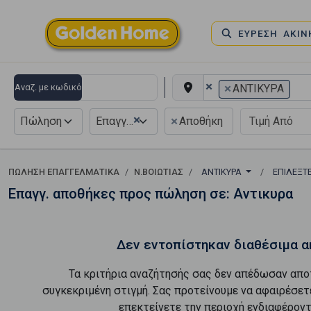
ΕΥΡΕΣΗ ΑΚΙ
×
×
Αναζ. με κωδικό
ΑΝΤΙΚΥΡΑ
×
×
Πώληση
Επαγγελματικό
Αποθήκη
ΠΏΛΗΣΗ ΕΠΑΓΓΕΛΜΑΤΙΚΆ
Ν.ΒΟΙΩΤΙΑΣ
ΑΝΤΙΚΥΡΑ
ΕΠΙΛΈΞΤ
Επαγγ. αποθήκες προς πώληση σε: Αντικυρα
Δεν εντοπίστηκαν διαθέσιμα α
Τα κριτήρια αναζήτησής σας δεν απέδωσαν απο
συγκεκριμένη στιγμή. Σας προτείνουμε να αφαιρέσετ
επεκτείνετε την περιοχή ενδιαφέροντ