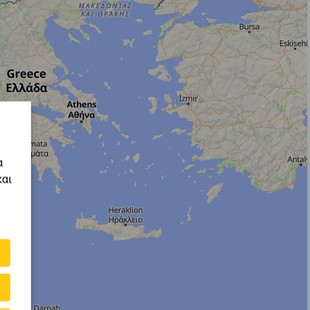
α
και