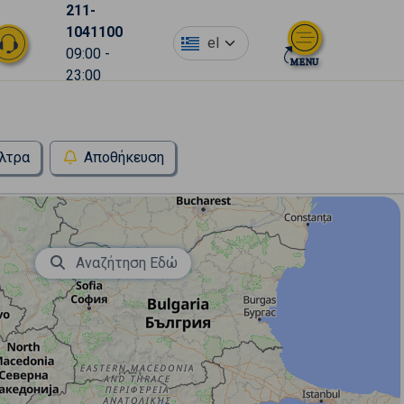
211-
1041100
el
09:00 -
23:00
λτρα
Αποθήκευση
Αναζήτηση Εδώ