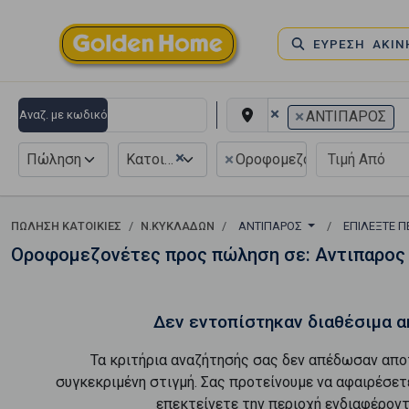
ΕΥΡΕΣΗ ΑΚΙ
×
×
Αναζ. με κωδικό
ΑΝΤΙΠΑΡΟΣ
×
×
Πώληση
Κατοικία
Οροφομεζονέτα
ΠΏΛΗΣΗ ΚΑΤΟΙΚΊΕΣ
Ν.ΚΥΚΛΑΔΩΝ
ΑΝΤΙΠΑΡΟΣ
ΕΠΙΛΈΞΤΕ Π
Οροφομεζονέτες προς πώληση σε: Αντιπαρος
Δεν εντοπίστηκαν διαθέσιμα α
Τα κριτήρια αναζήτησής σας δεν απέδωσαν απο
συγκεκριμένη στιγμή. Σας προτείνουμε να αφαιρέσετ
επεκτείνετε την περιοχή ενδιαφέροντ