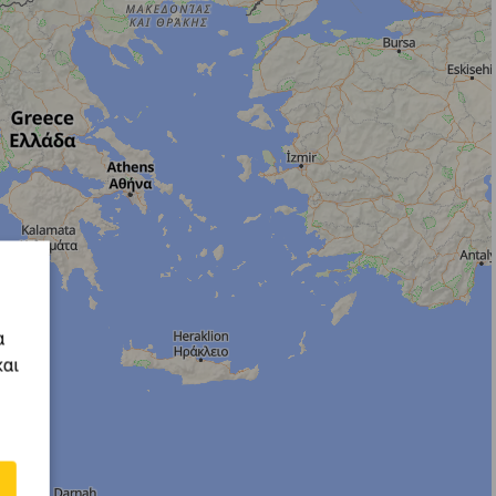
α
και