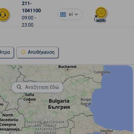
211-
1041100
el
09:00 -
23:00
λτρα
Αποθήκευση
Αναζήτηση Εδώ