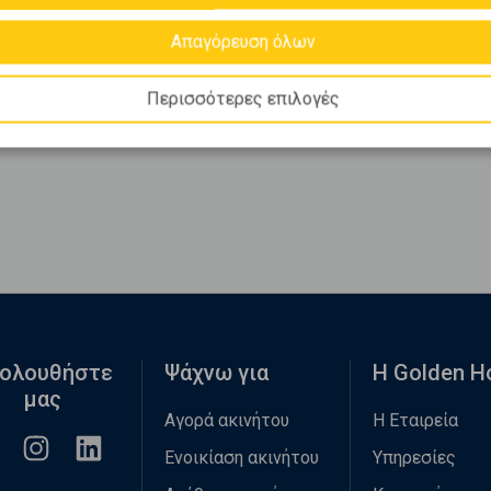
Απαγόρευση όλων
Περισσότερες επιλογές
ολουθήστε
Ψάχνω για
Η Golden 
μας
Αγορά ακινήτου
Η Εταιρεία
Ενοικίαση ακινήτου
Υπηρεσίες