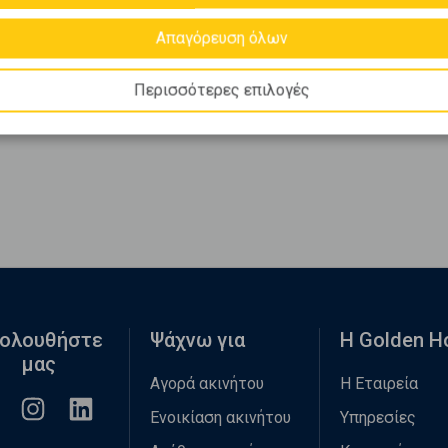
Απαγόρευση όλων
Περισσότερες επιλογές
ολουθήστε
Ψάχνω για
Η Golden 
μας
Αγορά ακινήτου
Η Εταιρεία
Ενοικίαση ακινήτου
Υπηρεσίες