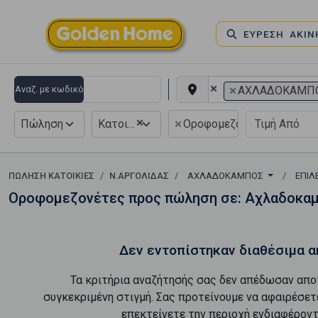
ΕΥΡΕΣΗ ΑΚΙ
×
×
Αναζ. με κωδικό
ΑΧΛΑΔΟΚΑΜΠ
×
×
Πώληση
Κατοικία
Οροφομεζονέτα
ΠΏΛΗΣΗ ΚΑΤΟΙΚΊΕΣ
Ν.ΑΡΓΟΛΙΔΑΣ
ΑΧΛΑΔΟΚΑΜΠΟΣ
ΕΠΙΛ
Οροφομεζονέτες προς πώληση σε: Αχλαδοκα
Δεν εντοπίστηκαν διαθέσιμα α
Τα κριτήρια αναζήτησής σας δεν απέδωσαν απο
συγκεκριμένη στιγμή. Σας προτείνουμε να αφαιρέσετ
επεκτείνετε την περιοχή ενδιαφέροντ