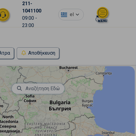
211-
1041100
el
09:00 -
23:00
λτρα
Αποθήκευση
Αναζήτηση Εδώ