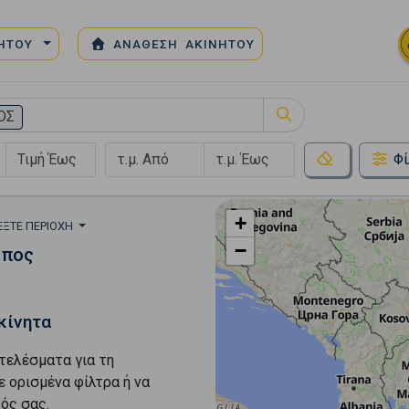
ΝΗΤΟΥ
ΑΝΑΘΕΣΗ ΑΚΙΝΗΤΟΥ
ΟΣ
Φί
+
ΈΞΤΕ ΠΕΡΙΟΧΉ
−
μπος
κίνητα
τελέσματα για τη
ε ορισμένα φίλτρα ή να
ός σας.