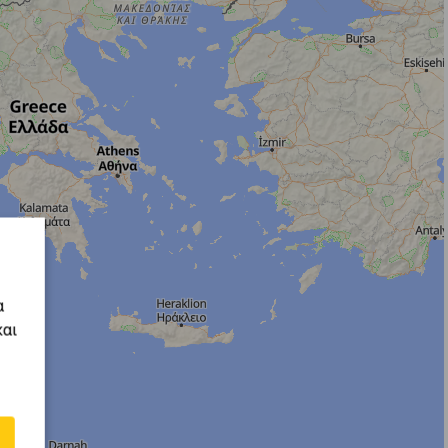
α
και