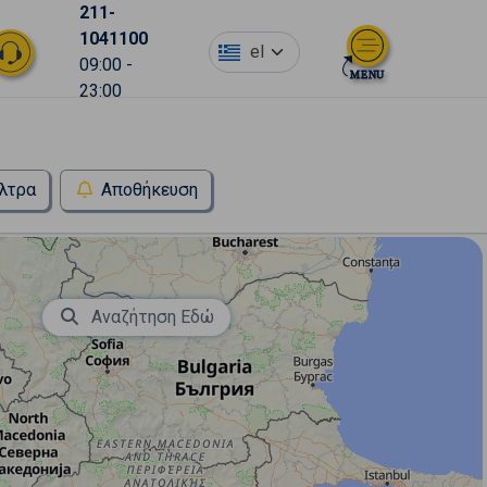
211-
1041100
el
09:00 -
23:00
λτρα
Αποθήκευση
Αναζήτηση Εδώ