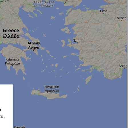
α
και