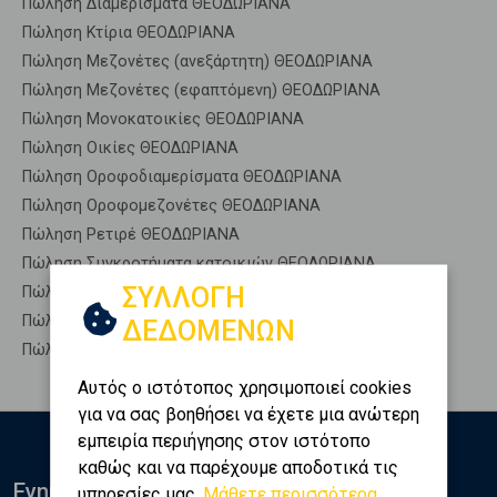
Πώληση Διαμερίσματα ΘΕΟΔΩΡΙΑΝΑ
Πώληση Κτίρια ΘΕΟΔΩΡΙΑΝΑ
Πώληση Μεζονέτες (ανεξάρτητη) ΘΕΟΔΩΡΙΑΝΑ
Πώληση Μεζονέτες (εφαπτόμενη) ΘΕΟΔΩΡΙΑΝΑ
Πώληση Μονοκατοικίες ΘΕΟΔΩΡΙΑΝΑ
Πώληση Οικίες ΘΕΟΔΩΡΙΑΝΑ
Πώληση Οροφοδιαμερίσματα ΘΕΟΔΩΡΙΑΝΑ
Πώληση Οροφομεζονέτες ΘΕΟΔΩΡΙΑΝΑ
Πώληση Ρετιρέ ΘΕΟΔΩΡΙΑΝΑ
Πώληση Συγκροτήματα κατοικιών ΘΕΟΔΩΡΙΑΝΑ
ΣΥΛΛΟΓΗ
Πώληση Υπόγεια ΘΕΟΔΩΡΙΑΝΑ
Πώληση Υπόσκαφα ΘΕΟΔΩΡΙΑΝΑ
ΔΕΔΟΜΕΝΩΝ
Πώληση Υπολ. υψουν ΘΕΟΔΩΡΙΑΝΑ
Αυτός ο ιστότοπος χρησιμοποιεί cookies
για να σας βοηθήσει να έχετε μια ανώτερη
εμπειρία περιήγησης στον ιστότοπο
καθώς και να παρέχουμε αποδοτικά τις
Ενημερωθείτε
υπηρεσίες μας.
Μάθετε περισσότερα...