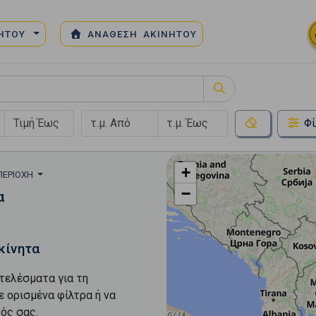
ΝΗΤΟΥ
ΑΝΑΘΕΣΗ ΑΚΙΝΗΤΟΥ
κός Χώρος
Φί
+
ΠΕΡΙΟΧΉ
−
α
κίνητα
τελέσματα για τη
ε ορισμένα φίλτρα ή να
ός σας.