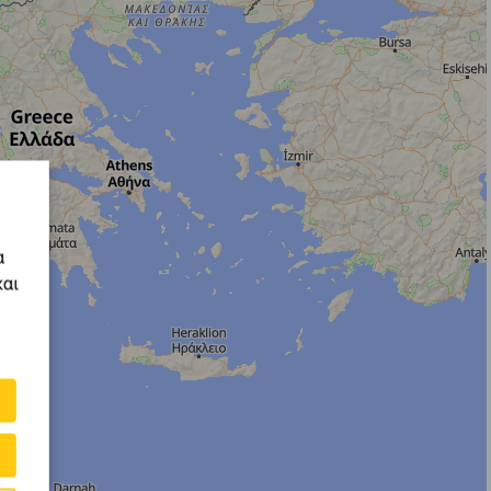
α
και