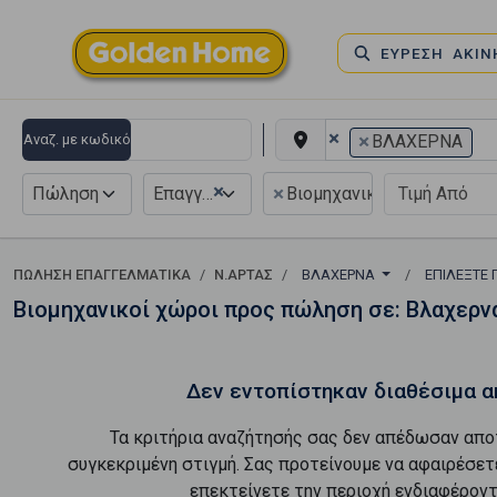
ΕΥΡΕΣΗ ΑΚΙ
×
×
Αναζ. με κωδικό
ΒΛΑΧΕΡΝΑ
×
×
Πώληση
Επαγγελματικό
Βιομηχανικός - Βιοτεχνι
ΠΏΛΗΣΗ ΕΠΑΓΓΕΛΜΑΤΙΚΆ
Ν.ΑΡΤΑΣ
ΒΛΑΧΕΡΝΑ
ΕΠΙΛΈΞΤΕ 
Βιομηχανικοί χώροι προς πώληση σε: Βλαχερν
Δεν εντοπίστηκαν διαθέσιμα α
Τα κριτήρια αναζήτησής σας δεν απέδωσαν απο
συγκεκριμένη στιγμή. Σας προτείνουμε να αφαιρέσετ
επεκτείνετε την περιοχή ενδιαφέροντ