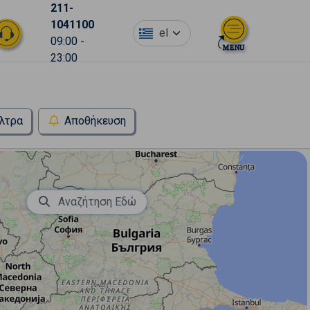
211-
1041100
el
09:00 -
23:00
λτρα
Αποθήκευση
Αναζήτηση Εδώ