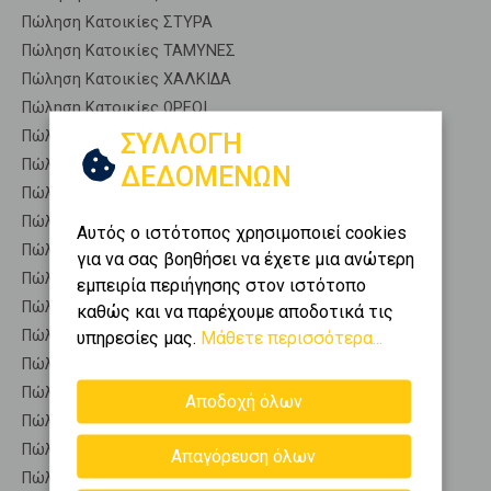
Πώληση Κατοικίες ΣΤΥΡΑ
Πώληση Κατοικίες ΤΑΜΥΝΕΣ
Πώληση Κατοικίες ΧΑΛΚΙΔΑ
Πώληση Κατοικίες ΩΡΕΟΙ
Πώληση Αποθήκες ΑΡΤΕΜΙΣΙΟ - Καστρί
ΣΥΛΛΟΓΗ
Πώληση Γκαρσονιέρες ΑΡΤΕΜΙΣΙΟ - Καστρί
ΔΕΔΟΜΕΝΩΝ
Πώληση Διαμερίσματα ΑΡΤΕΜΙΣΙΟ - Καστρί
Πώληση Κτίρια ΑΡΤΕΜΙΣΙΟ - Καστρί
Αυτός ο ιστότοπος χρησιμοποιεί cookies
Πώληση Μεζονέτες (ανεξάρτητη) ΑΡΤΕΜΙΣΙΟ - Καστρί
για να σας βοηθήσει να έχετε μια ανώτερη
Πώληση Μεζονέτες (εφαπτόμενη) ΑΡΤΕΜΙΣΙΟ - Καστρί
εμπειρία περιήγησης στον ιστότοπο
Πώληση Μονοκατοικίες ΑΡΤΕΜΙΣΙΟ - Καστρί
καθώς και να παρέχουμε αποδοτικά τις
Πώληση Οικίες ΑΡΤΕΜΙΣΙΟ - Καστρί
υπηρεσίες μας.
Μάθετε περισσότερα...
Πώληση Οροφοδιαμερίσματα ΑΡΤΕΜΙΣΙΟ - Καστρί
Πώληση Οροφομεζονέτες ΑΡΤΕΜΙΣΙΟ - Καστρί
Αποδοχή όλων
Πώληση Ρετιρέ ΑΡΤΕΜΙΣΙΟ - Καστρί
Πώληση Συγκροτήματα κατοικιών ΑΡΤΕΜΙΣΙΟ - Καστρί
Απαγόρευση όλων
Πώληση Υπόγεια ΑΡΤΕΜΙΣΙΟ - Καστρί