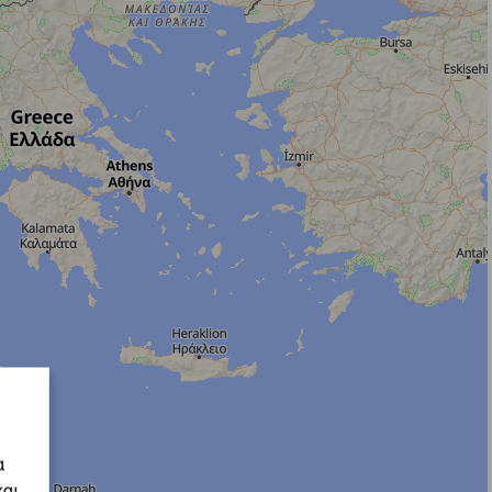
α
και