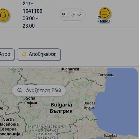
211-
1041100
el
09:00 -
23:00
λτρα
Αποθήκευση
Αναζήτηση Εδώ