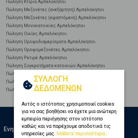
Πώληση Κτίρια Αμπελόκηποι
Πώληση Μεζονέτες (ανεξάρτητη) Αμπελόκηποι
Πώληση Μεζονέτες (εφαπτόμενη) Αμπελόκηποι
Πώληση Μονοκατοικίες Αμπελόκηποι
Πώληση Οικίες Αμπελόκηποι
Πώληση Οροφοδιαμερίσματα Αμπελόκηποι
Πώληση Οροφομεζονέτες Αμπελόκηποι
Πώληση Ρετιρέ Αμπελόκηποι
Πώληση Συγκροτήματα κατοικιών Αμπελόκηποι
Πώληση Υπόγεια Αμπελόκηποι
ΣΥΛΛΟΓΗ
Πώληση Υπόσκαφα Αμπελόκηποι
ΔΕΔΟΜΕΝΩΝ
Πώληση Υπολ. υψουν Αμπελόκηποι
Αυτός ο ιστότοπος χρησιμοποιεί cookies
για να σας βοηθήσει να έχετε μια ανώτερη
εμπειρία περιήγησης στον ιστότοπο
καθώς και να παρέχουμε αποδοτικά τις
Ενημερωθείτε
υπηρεσίες μας.
Μάθετε περισσότερα...