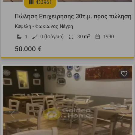
433961
Πώληση Επιχείρησης 30τ.μ. προς πώληση
Κυψέλη - Φωκίωνος Νέγρη
2
1
0 (Ισόγειο)
30
m
1990
50.000 €
Previous
Next