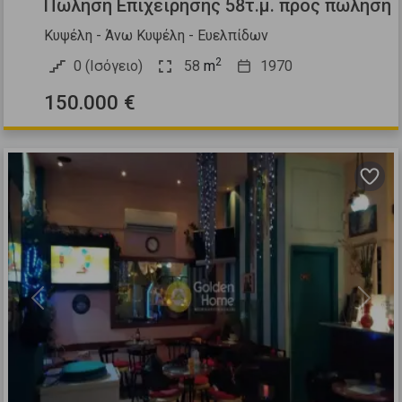
Πώληση Επιχείρησης 58τ.μ. προς πώληση
Κυψέλη - Άνω Κυψέλη - Ευελπίδων
2
0 (Ισόγειο)
58
m
1970
150.000 €
Previous
Next