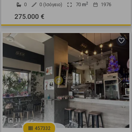
2
0
0 (Ισόγειο)
70
m
1976
275.000 €
Previous
Next
11
457332