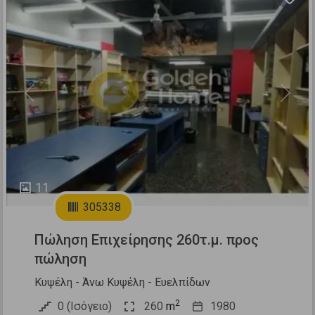
Previous
Next
11
305338
Πώληση Επιχείρησης 260τ.μ. προς
πώληση
Κυψέλη - Άνω Κυψέλη - Ευελπίδων
2
0 (Ισόγειο)
260
m
1980