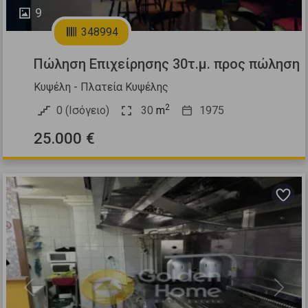
9
348994
Πώληση Επιχείρησης 30τ.μ. προς πώληση
Κυψέλη - Πλατεία Κυψέλης
2
0 (Ισόγειο)
30
m
1975
25.000 €
Previous
Next