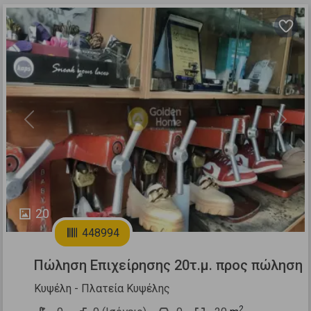
Previous
Next
20
448994
Πώληση Επιχείρησης 20τ.μ. προς πώληση
Κυψέλη - Πλατεία Κυψέλης
2