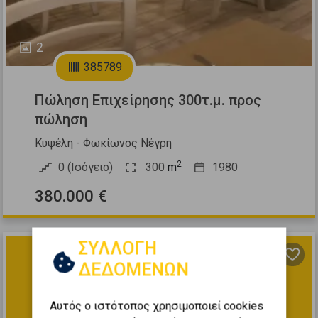
2
385789
Πώληση Επιχείρησης 300τ.μ. προς
πώληση
Κυψέλη - Φωκίωνος Νέγρη
2
0 (Ισόγειο)
300
m
1980
380.000 €
ΣΥΛΛΟΓΗ
ΔΕΔΟΜΕΝΩΝ
Αυτός ο ιστότοπος χρησιμοποιεί cookies