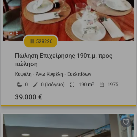
6
528226
Πώληση Επιχείρησης 190τ.μ. προς
πώληση
Κυψέλη - Άνω Κυψέλη - Ευελπίδων
2
0
0 (Ισόγειο)
190
m
1975
39.000 €