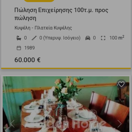
Πώληση Επιχείρησης 100τ.μ. προς
πώληση
Κυψέλη - Πλατεία Κυψέλης
2
0
0 (Υπερυψ. Ισόγειο)
0
100
m
1989
60.000 €
Previous
Next