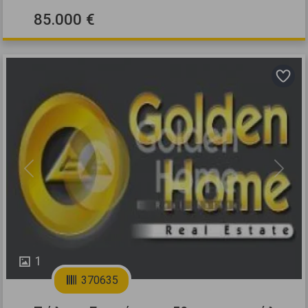
85.000 €
Previous
Next
1
370635