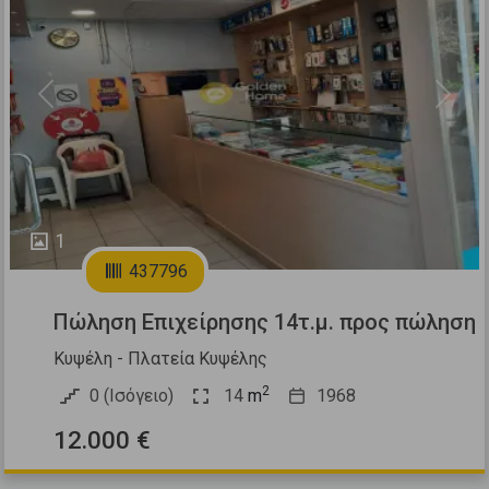
Previous
Next
1
437796
Πώληση Επιχείρησης 14τ.μ. προς πώληση
Κυψέλη - Πλατεία Κυψέλης
2
0 (Ισόγειο)
14
m
1968
12.000 €