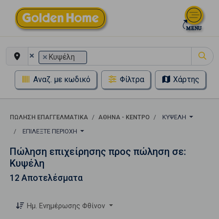
×
×
Κυψέλη
Αναζ. με κωδικό
Φίλτρα
Χάρτης
ΠΏΛΗΣΗ ΕΠΑΓΓΕΛΜΑΤΙΚΆ
ΑΘΉΝΑ - ΚΈΝΤΡΟ
ΚΥΨΈΛΗ
ΕΠΙΛΈΞΤΕ ΠΕΡΙΟΧΉ
Πώληση επιχείρησης προς πώληση σε:
Κυψέλη
12 Αποτελέσματα
Ημ. Ενημέρωσης Φθίνον