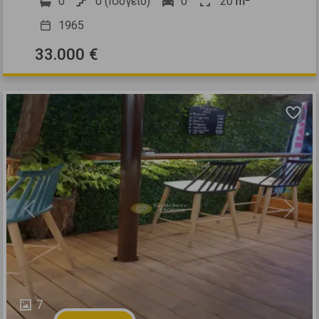
0
0 (Ισόγειο)
0
20
m
1965
33.000 €
Previous
Next
7