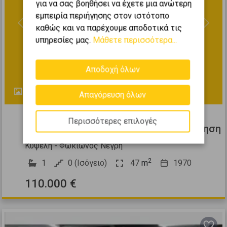
για να σας βοηθήσει να έχετε μια ανώτερη
εμπειρία περιήγησης στον ιστότοπο
καθώς και να παρέχουμε αποδοτικά τις
Previous
Next
υπηρεσίες μας.
Μάθετε περισσότερα...
Αποδοχή όλων
1
Απαγόρευση όλων
381898
Περισσότερες επιλογές
Πώληση Επιχείρησης 47τ.μ. προς πώληση
Κυψέλη - Φωκίωνος Νέγρη
2
1
0 (Ισόγειο)
47
m
1970
110.000 €