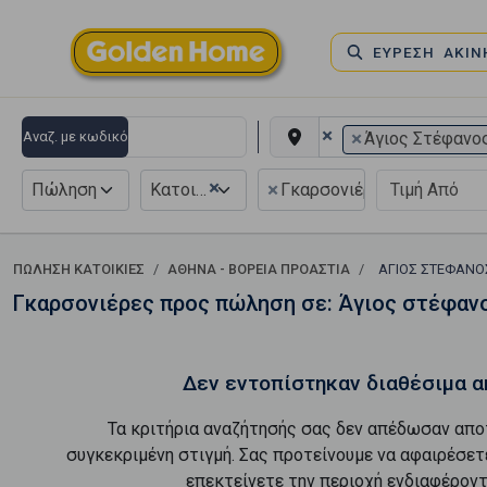
ΕΥΡΕΣΗ ΑΚΙ
×
×
Αναζ. με κωδικό
Άγιος Στέφανο
×
×
Πώληση
Κατοικία
Γκαρσονιέρα
ΠΏΛΗΣΗ ΚΑΤΟΙΚΊΕΣ
ΑΘΉΝΑ - ΒΌΡΕΙΑ ΠΡΟΆΣΤΙΑ
ΆΓΙΟΣ ΣΤΈΦΑΝ
Γκαρσονιέρες προς πώληση σε: Άγιος στέφαν
Δεν εντοπίστηκαν διαθέσιμα α
Τα κριτήρια αναζήτησής σας δεν απέδωσαν απο
συγκεκριμένη στιγμή. Σας προτείνουμε να αφαιρέσετ
επεκτείνετε την περιοχή ενδιαφέροντ