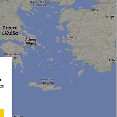
α
και