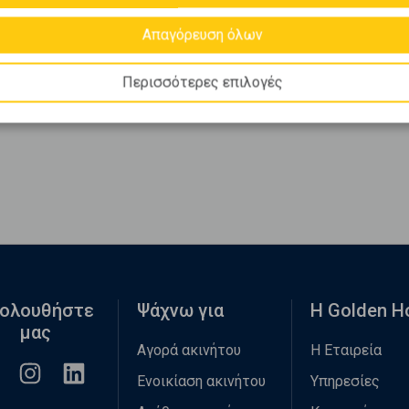
Απαγόρευση όλων
Περισσότερες επιλογές
ολουθήστε
Ψάχνω για
Η Golden 
μας
Αγορά ακινήτου
Η Εταιρεία
Ενοικίαση ακινήτου
Υπηρεσίες