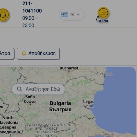
211-
1041100
el
09:00 -
23:00
λτρα
Αποθήκευση
Αναζήτηση Εδώ