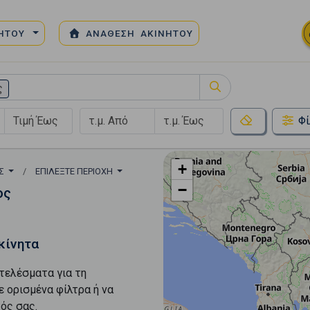
ΝΗΤΟΥ
ΑΝΑΘΕΣΗ ΑΚΙΝΗΤΟΥ
ς
Φί
+
ΟΣ
ΕΠΙΛΈΞΤΕ ΠΕΡΙΟΧΉ
−
ος
κίνητα
τελέσματα για τη
ε ορισμένα φίλτρα ή να
ός σας.