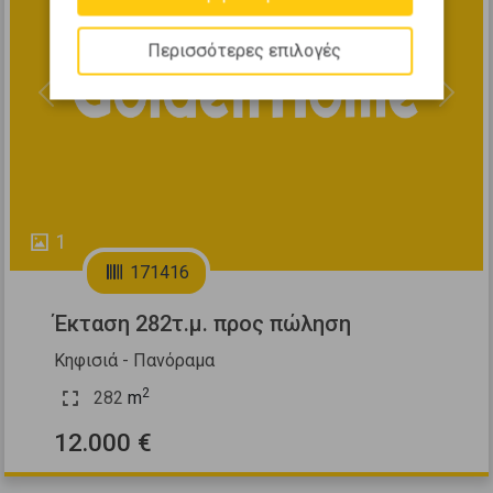
Περισσότερες επιλογές
Previous
Next
1
171416
Έκταση 282τ.μ. προς πώληση
Κηφισιά - Πανόραμα
2
282
m
12.000 €