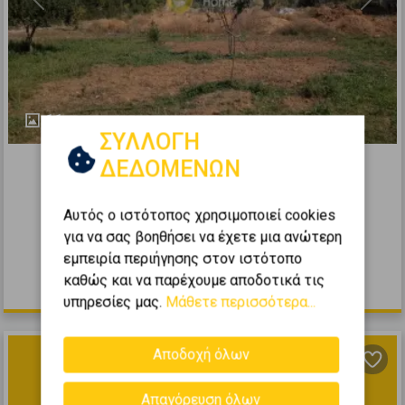
Previous
Next
11
ΣΥΛΛΟΓΗ
301007
ΔΕΔΟΜΕΝΩΝ
Έκταση 23700τ.μ. προς πώληση
Αυτός ο ιστότοπος χρησιμοποιεί cookies
Σταμάτα - Κέντρο
για να σας βοηθήσει να έχετε μια ανώτερη
2
23700
m
εμπειρία περιήγησης στον ιστότοπο
καθώς και να παρέχουμε αποδοτικά τις
2.100.000 €
υπηρεσίες μας.
Μάθετε περισσότερα...
Αποδοχή όλων
Απαγόρευση όλων