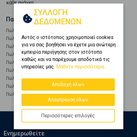
κάθε ανάγκη.
ΣΥΛΛΟΓΗ
Παρόμοιες αναζητήσεις
ΔΕΔΟΜΕΝΩΝ
Πώληση Επαγγελματικά ΚΑΜΑΤΕΡΟ
Αυτός ο ιστότοπος χρησιμοποιεί cookies
Πώληση Επαγγ. Αποθήκες ΚΑΜΑΤΕΡΟ
για να σας βοηθήσει να έχετε μια ανώτερη
Πώληση Αυτόνομα κτίρια ΚΑΜΑΤΕΡΟ
εμπειρία περιήγησης στον ιστότοπο
Πώληση Βιομηχανικοί χώροι ΚΑΜΑΤΕΡΟ
καθώς και να παρέχουμε αποδοτικά τις
Πώληση Γραφεία ΚΑΜΑΤΕΡΟ
υπηρεσίες μας.
Μάθετε περισσότερα...
Πώληση Καταστήματα ΚΑΜΑΤΕΡΟ
Πώληση Ξενοδοχεία ΚΑΜΑΤΕΡΟ
Αποδοχή όλων
Πώληση Πάρκινγκ ΚΑΜΑΤΕΡΟ
Πώληση Πώληση επιχείρησης ΚΑΜΑΤΕΡΟ
Απαγόρευση όλων
Περισσότερες επιλογές
Ενημερωθείτε