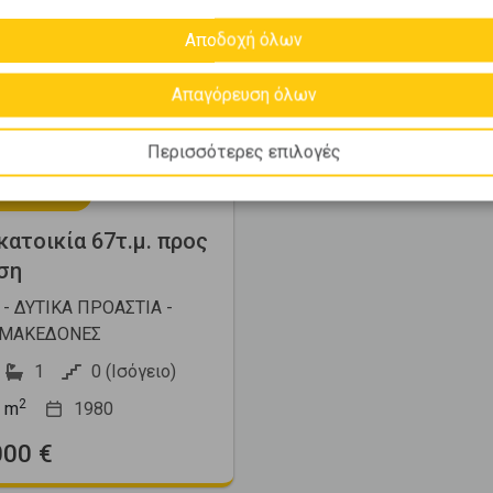
Αποδοχή όλων
Next
Απαγόρευση όλων
Περισσότερες επιλογές
397294
ατοικία 67τ.μ. προς
ση
- ΔΥΤΙΚΑ ΠΡΟΑΣΤΙΑ -
ΜΑΚΕΔΟΝΕΣ
1
0 (Ισόγειο)
2
m
1980
000 €