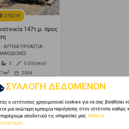
215219
ατοικία 147τ.μ. προς
ση
- ΔΥΤΙΚΑ ΠΡΟΑΣΤΙΑ -
ΜΑΚΕΔΟΝΕΣ
3
0 (Ισόγειο)
2
7
m
2004
ΣΥΛΛΟΓΗ ΔΕΔΟΜΕΝΩΝ
000 €
τός ο ιστότοπος χρησιμοποιεί cookies για να σας βοηθήσει ν
ετε μια ανώτερη εμπειρία περιήγησης στον ιστότοπο καθώς 
 παρέχουμε αποδοτικά τις υπηρεσίες μας.
Μάθετε
ρισσότερα...