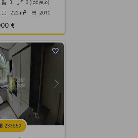
3
0 (Ισόγειο)
2
222
m
2010
000 €
Next
233559