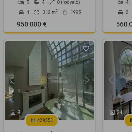
5
4
0 (Ισόγειο)
4
2
4
312
m
1995
2
950.000 €
560.
Previous
Next
Previous
9
24
429553