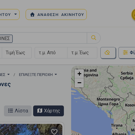
ΝΗΤΟΥ
ΑΝΑΘΕΣΗ ΑΚΙΝΗΤΟΥ
ΟΝΕΣ
Φί
+
ΝΕΣ
ΕΠΙΛΈΞΤΕ ΠΕΡΙΟΧΉ
−
ονες
Λίστα
Χάρτης