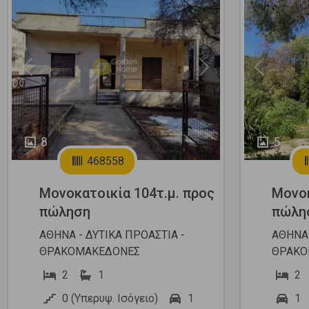
Previous
Next
Previous
8
5
468558
Μονοκατοικία 104τ.μ. προς
Μονοκ
πώληση
πώλη
ΑΘΗΝΑ - ΔΥΤΙΚΑ ΠΡΟΑΣΤΙΑ -
ΑΘΗΝΑ 
ΘΡΑΚΟΜΑΚΕΔΟΝΕΣ
ΘΡΑΚΟ
2
1
2
0 (Υπερυψ. Ισόγειο)
1
1