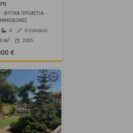
ση
- ΔΥΤΙΚΑ ΠΡΟΑΣΤΙΑ -
ΜΑΚΕΔΟΝΕΣ
4
0 (Ισόγειο)
2
0
m
2005
000 €
Next