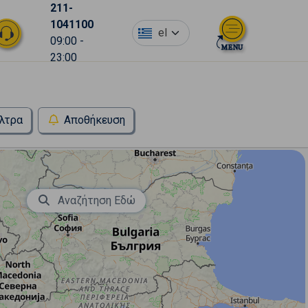
211-
1041100
el
09:00 -
23:00
λτρα
Αποθήκευση
Αναζήτηση Εδώ