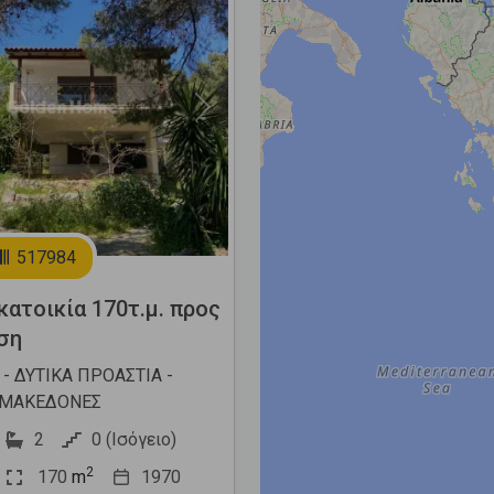
Next
517984
ατοικία 170τ.μ. προς
ση
- ΔΥΤΙΚΑ ΠΡΟΑΣΤΙΑ -
ΜΑΚΕΔΟΝΕΣ
2
0 (Ισόγειο)
2
170
m
1970