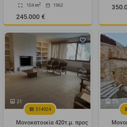
2
104
m
1962
350.
245.000 €
Previous
Next
Previous
21
25
514924
Μονοκατοικία 420τ.μ. προς
Μονοκ