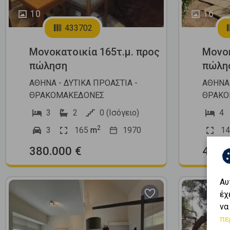
10
16
433702
Μονοκατοικία 165τ.μ. προς
Μονοκ
πώληση
πώλη
ΑΘΗΝΑ - ΔΥΤΙΚΑ ΠΡΟΑΣΤΙΑ -
ΑΘΗΝΑ 
ΘΡΑΚΟΜΑΚΕΔΟΝΕΣ
ΘΡΑΚΟ
3
2
0 (Ισόγειο)
4
2
3
165
m
1970
14
380.000 €
490.
Αυ
έχ
να
πε