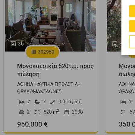
Previous
Next
Previous
36
35
392950
Μονοκατοικία 520τ.μ. προς
Μονοκ
πώληση
πώλη
ΑΘΗΝΑ - ΔΥΤΙΚΑ ΠΡΟΑΣΤΙΑ -
ΑΘΗΝΑ 
ΘΡΑΚΟΜΑΚΕΔΟΝΕΣ
ΘΡΑΚΟ
7
7
0 (Ισόγειο)
1
2
2
520
m
2000
67
950.000 €
350.