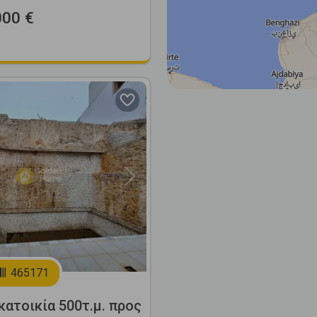
000 €
Next
465171
ατοικία 500τ.μ. προς