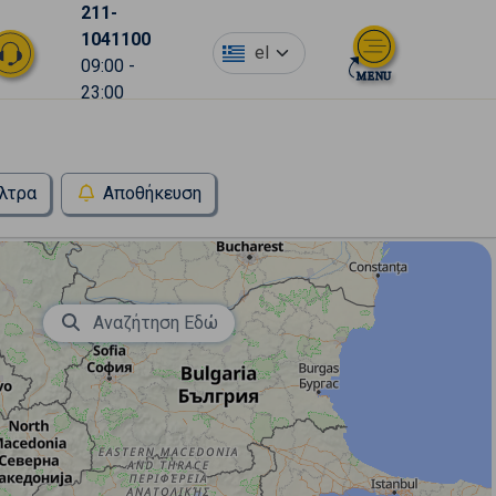
211-
1041100
el
09:00 -
23:00
λτρα
Αποθήκευση
Αναζήτηση Εδώ