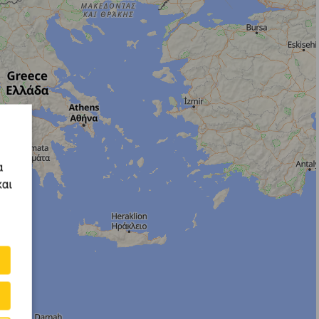
α
και