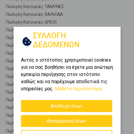
Πώληση Κατοικίες ΤΑΜΥΝΕΣ
Πώληση Κατοικίες ΧΑΛΚΙΔΑ
Πώληση Κατοικίες ΩΡΕΟΙ
Πώληση Αποθήκες ΧΑΛΚΙΔΑ - Δεξαμενή
ΣΥΛΛΟΓΗ
Πώληση Γκαρσονιέρες ΧΑΛΚΙΔΑ - Δεξαμενή
ΔΕΔΟΜΕΝΩΝ
Πώληση Διαμερίσματα ΧΑΛΚΙΔΑ - Δεξαμενή
Πώληση Κτίρια ΧΑΛΚΙΔΑ - Δεξαμενή
Αυτός ο ιστότοπος χρησιμοποιεί cookies
Πώληση Μεζονέτες (ανεξάρτητη) ΧΑΛΚΙΔΑ - Δεξαμενή
για να σας βοηθήσει να έχετε μια ανώτερη
Πώληση Μεζονέτες (εφαπτόμενη) ΧΑΛΚΙΔΑ - Δεξαμενή
εμπειρία περιήγησης στον ιστότοπο
Πώληση Μονοκατοικίες ΧΑΛΚΙΔΑ - Δεξαμενή
καθώς και να παρέχουμε αποδοτικά τις
Πώληση Οικίες ΧΑΛΚΙΔΑ - Δεξαμενή
υπηρεσίες μας.
Μάθετε περισσότερα...
Πώληση Οροφοδιαμερίσματα ΧΑΛΚΙΔΑ - Δεξαμενή
Πώληση Οροφομεζονέτες ΧΑΛΚΙΔΑ - Δεξαμενή
Αποδοχή όλων
Πώληση Ρετιρέ ΧΑΛΚΙΔΑ - Δεξαμενή
Πώληση Συγκροτήματα κατοικιών ΧΑΛΚΙΔΑ - Δεξαμενή
Απαγόρευση όλων
Πώληση Υπόγεια ΧΑΛΚΙΔΑ - Δεξαμενή
Πώληση Υπόσκαφα ΧΑΛΚΙΔΑ - Δεξαμενή