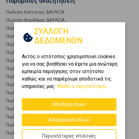
Παρόμοιες αναζητήσεις
Πώληση Κατοικίες ΔΑΥΛΕΙΑ
Πώληση Αποθήκες ΔΑΥΛΕΙΑ
Πώληση Γκαρσονιέρες ΔΑΥΛΕΙΑ
ΣΥΛΛΟΓΗ
Πώληση Διαμερίσματα ΔΑΥΛΕΙΑ
ΔΕΔΟΜΕΝΩΝ
Πώληση Κτίρια ΔΑΥΛΕΙΑ
Πώληση Μεζονέτες (ανεξάρτητη) ΔΑΥΛΕΙΑ
Αυτός ο ιστότοπος χρησιμοποιεί cookies
Πώληση Μεζονέτες (εφαπτόμενη) ΔΑΥΛΕΙΑ
για να σας βοηθήσει να έχετε μια ανώτερη
Πώληση Μονοκατοικίες ΔΑΥΛΕΙΑ
εμπειρία περιήγησης στον ιστότοπο
Πώληση Οικίες ΔΑΥΛΕΙΑ
καθώς και να παρέχουμε αποδοτικά τις
Πώληση Οροφοδιαμερίσματα ΔΑΥΛΕΙΑ
υπηρεσίες μας.
Μάθετε περισσότερα...
Πώληση Οροφομεζονέτες ΔΑΥΛΕΙΑ
Πώληση Ρετιρέ ΔΑΥΛΕΙΑ
Αποδοχή όλων
Πώληση Συγκροτήματα κατοικιών ΔΑΥΛΕΙΑ
Πώληση Υπόγεια ΔΑΥΛΕΙΑ
Απαγόρευση όλων
Πώληση Υπόσκαφα ΔΑΥΛΕΙΑ
Πώληση Υπολ. υψουν ΔΑΥΛΕΙΑ
Περισσότερες επιλογές