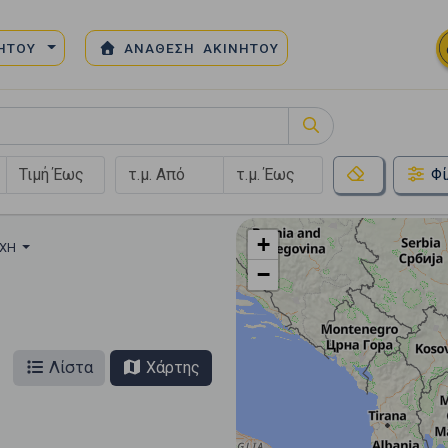
ΝΗΤΟΥ
ΑΝΑΘΕΣΗ ΑΚΙΝΗΤΟΥ
Φί
+
ΟΧΉ
−
Λίστα
Χάρτης