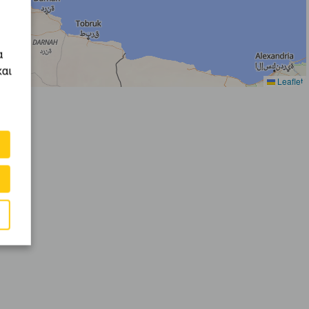
α
και
Leaflet