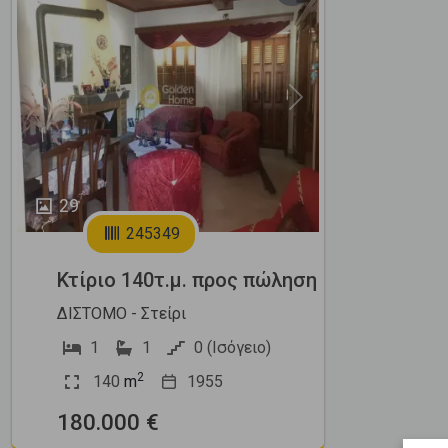
Previous
Next
29
245349
Κτίριο 140τ.μ. προς πώληση
ΔΙΣΤΟΜΟ - Στείρι
1
1
0 (Ισόγειο)
2
140
m
1955
180.000 €