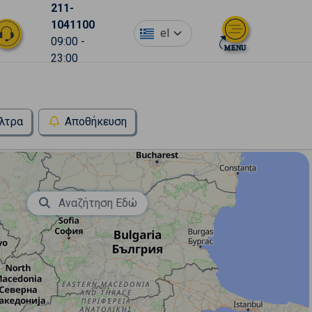
211-
1041100
el
09:00 -
23:00
λτρα
Αποθήκευση
Αναζήτηση Εδώ