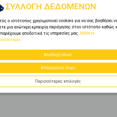
ΣΥΛΛΟΓΗ ΔΕΔΟΜΕΝΩΝ
ι
1-1
από
1
.
τός ο ιστότοπος χρησιμοποιεί cookies για να σας βοηθήσει ν
ετε μια ανώτερη εμπειρία περιήγησης στον ιστότοπο καθώς 
 χαρτοφυλάκιο της Golden
 παρέχουμε αποδοτικά τις υπηρεσίες μας.
Μάθετε
ομο
και βρείτε ακριβώς
ρισσότερα...
καιρίες προς
πώληση
,
.
Αποδοχή όλων
Απαγόρευση όλων
Περισσότερες επιλογές