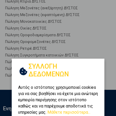
Πώληση Κτίρια ΔΥΣΤΟΣ
Πώληση Μεζονέτες (ανεξάρτητη) ΔΥΣΤΟΣ
Πώληση Μεζονέτες (εφαπτόμενη) ΔΥΣΤΟΣ
Πώληση Μονοκατοικίες ΔΥΣΤΟΣ
Πώληση Οικίες ΔΥΣΤΟΣ
Πώληση Οροφοδιαμερίσματα ΔΥΣΤΟΣ
Πώληση Οροφομεζονέτες ΔΥΣΤΟΣ
Πώληση Ρετιρέ ΔΥΣΤΟΣ
Πώληση Συγκροτήματα κατοικιών ΔΥΣΤΟΣ
Πώληση Υπόγεια ΔΥΣΤΟΣ
ΣΥΛΛΟΓΗ
Πώληση Υπόσκαφα ΔΥΣΤΟΣ
ΔΕΔΟΜΕΝΩΝ
Πώληση Υπολ. υψουν ΔΥΣΤΟΣ
Αυτός ο ιστότοπος χρησιμοποιεί cookies
για να σας βοηθήσει να έχετε μια ανώτερη
εμπειρία περιήγησης στον ιστότοπο
καθώς και να παρέχουμε αποδοτικά τις
Ενημερωθείτε
υπηρεσίες μας.
Μάθετε περισσότερα...