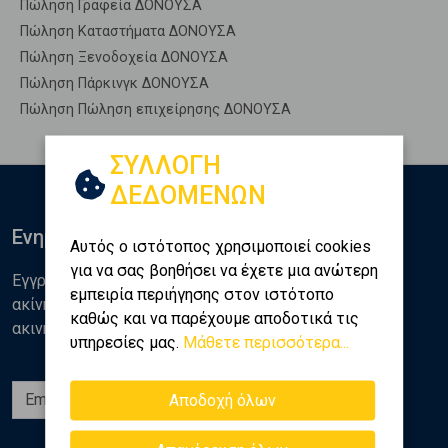
Πώληση Γραφεία ΔΟΝΟΥΣΑ
Πώληση Καταστήματα ΔΟΝΟΥΣΑ
Πώληση Ξενοδοχεία ΔΟΝΟΥΣΑ
Πώληση Πάρκινγκ ΔΟΝΟΥΣΑ
Πώληση Πώληση επιχείρησης ΔΟΝΟΥΣΑ
ΣΥΛΛΟΓΗ
ΔΕΔΟΜΕΝΩΝ
Ενημερωθείτε
Αυτός ο ιστότοπος χρησιμοποιεί cookies
για να σας βοηθήσει να έχετε μια ανώτερη
Εγγραφείτε στο newsletter της Golden Home για νέα
εμπειρία περιήγησης στον ιστότοπο
ακίνητα, αναλύσεις και διάφορα θέματα της αγοράς
καθώς και να παρέχουμε αποδοτικά τις
ακινήτων
υπηρεσίες μας.
Μάθετε περισσότερα...
Εγγραφή
Αποδοχή όλων
Ακολουθήστε μας