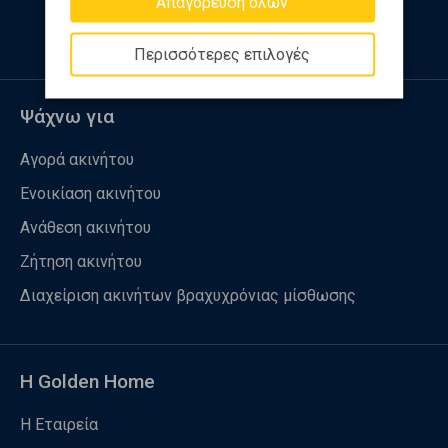
Απαγόρευση όλων
Περισσότερες επιλογές
Ψάχνω για
Αγορά ακινήτου
Ενοικίαση ακινήτου
Ανάθεση ακινήτου
Ζήτηση ακινήτου
Διαχείριση ακινήτων βραχυχρόνιας μίσθωσης
Η Golden Home
Η Εταιρεία