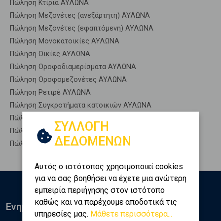
Πώληση Κτίρια ΑΥΛΩΝΑ
Πώληση Μεζονέτες (ανεξάρτητη) ΑΥΛΩΝΑ
Πώληση Μεζονέτες (εφαπτόμενη) ΑΥΛΩΝΑ
Πώληση Μονοκατοικίες ΑΥΛΩΝΑ
Πώληση Οικίες ΑΥΛΩΝΑ
Πώληση Οροφοδιαμερίσματα ΑΥΛΩΝΑ
Πώληση Οροφομεζονέτες ΑΥΛΩΝΑ
Πώληση Ρετιρέ ΑΥΛΩΝΑ
Πώληση Συγκροτήματα κατοικιών ΑΥΛΩΝΑ
Πώληση Υπόγεια ΑΥΛΩΝΑ
ΣΥΛΛΟΓΗ
Πώληση Υπόσκαφα ΑΥΛΩΝΑ
ΔΕΔΟΜΕΝΩΝ
Πώληση Υπολ. υψουν ΑΥΛΩΝΑ
Αυτός ο ιστότοπος χρησιμοποιεί cookies
για να σας βοηθήσει να έχετε μια ανώτερη
εμπειρία περιήγησης στον ιστότοπο
καθώς και να παρέχουμε αποδοτικά τις
Ενημερωθείτε
υπηρεσίες μας.
Μάθετε περισσότερα...