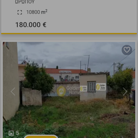
ΩΡΩΠΟΥ
2
10800
m
180.000 €
Previous
Next
5