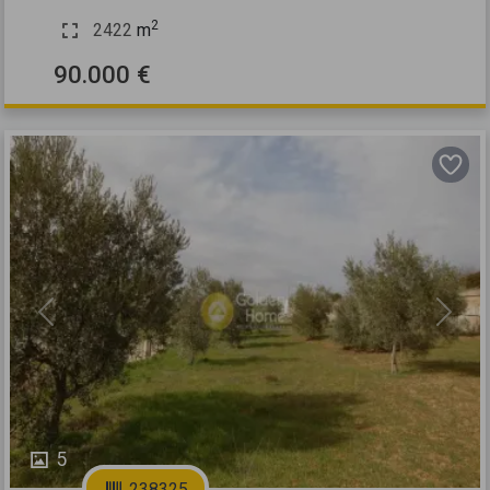
2
2422
m
90.000 €
Previous
Next
5
238325