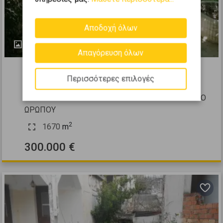
Αποδοχή όλων
13
Απαγόρευση όλων
263094
Περισσότερες επιλογές
Οικιστικό 1670τ.μ. προς πώληση
ΑΝΑΤΟΛΙΚΗ ΑΤΤΙΚΗ - ΥΠΟΛΟΙΠΟ - ΜΑΡΚΟΠΟΥΛΟ
ΩΡΩΠΟΥ
2
1670
m
300.000 €