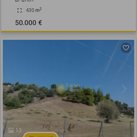
2
430
m
50.000 €
Previous
Next
13