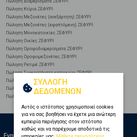
Πώληση Διαμερίσματα ΖΕΦΥΡΙ
Πώληση Κτίρια ΖΕΦΥΡΙ
Πώληση Μεζονέτες (ανεξάρτητη) ΖΕΦΥΡΙ
Πώληση Μεζονέτες (εφαπτόμενη) ΖΕΦΥΡΙ
Πώληση Μονοκατοικίες ΖΕΦΥΡΙ
Πώληση Οικίες ΖΕΦΥΡΙ
Πώληση Οροφοδιαμερίσματα ΖΕΦΥΡΙ
Πώληση Οροφομεζονέτες ΖΕΦΥΡΙ
Πώληση Ρετιρέ ΖΕΦΥΡΙ
Πώληση Συγκροτήματα κατοικιών ΖΕΦΥΡΙ
ΣΥΛΛΟΓΗ
Πώληση Υπόγεια ΖΕΦΥΡΙ
Πώληση Υπόσκαφα ΖΕΦΥΡΙ
ΔΕΔΟΜΕΝΩΝ
Πώληση Υπολ. υψουν ΖΕΦΥΡΙ
Αυτός ο ιστότοπος χρησιμοποιεί cookies
για να σας βοηθήσει να έχετε μια ανώτερη
εμπειρία περιήγησης στον ιστότοπο
καθώς και να παρέχουμε αποδοτικά τις
Ενημερωθείτε
υπηρεσίες μας.
Μάθετε περισσότερα...