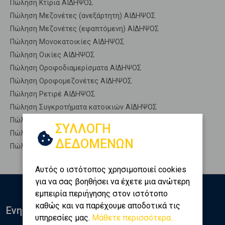
Πώληση Κτίρια ΑΙΔΗΨΟΣ
Πώληση Μεζονέτες (ανεξάρτητη) ΑΙΔΗΨΟΣ
Πώληση Μεζονέτες (εφαπτόμενη) ΑΙΔΗΨΟΣ
Πώληση Μονοκατοικίες ΑΙΔΗΨΟΣ
Πώληση Οικίες ΑΙΔΗΨΟΣ
Πώληση Οροφοδιαμερίσματα ΑΙΔΗΨΟΣ
Πώληση Οροφομεζονέτες ΑΙΔΗΨΟΣ
Πώληση Ρετιρέ ΑΙΔΗΨΟΣ
Πώληση Συγκροτήματα κατοικιών ΑΙΔΗΨΟΣ
Πώληση Υπόγεια ΑΙΔΗΨΟΣ
ΣΥΛΛΟΓΗ
Πώληση Υπόσκαφα ΑΙΔΗΨΟΣ
ΔΕΔΟΜΕΝΩΝ
Πώληση Υπολ. υψουν ΑΙΔΗΨΟΣ
Αυτός ο ιστότοπος χρησιμοποιεί cookies
για να σας βοηθήσει να έχετε μια ανώτερη
εμπειρία περιήγησης στον ιστότοπο
καθώς και να παρέχουμε αποδοτικά τις
Ενημερωθείτε
υπηρεσίες μας.
Μάθετε περισσότερα...